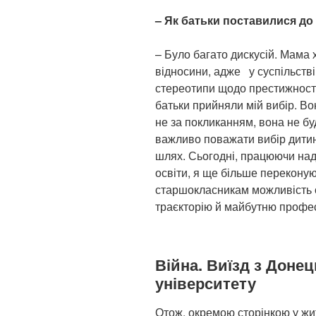
– Як батьки поставилися д
– Було багато дискусій. Мама 
відносини, адже у суспільстві 
стереотипи щодо престижності
батьки прийняли мій вибір. В
не за покликанням, вона не б
важливо поважати вибір дитин
шлях. Сьогодні, працюючи на
освіти, я ще більше переконую
старшокласникам можливість 
траєкторію й майбутню профе
Війна. Виїзд з Донец
університету
Отож, окремою сторінкою у жит