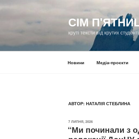
Перейти
до
СІМ П'ЯТНИ
вмісту
круті тексти від крутих студент
Новини
Медіа-проєкти
АВТОР:
НАТАЛІЯ СТЕБЛИНА
ОПУБЛІКОВАНО
7 ЛИПНЯ, 2026
“Ми починали з од