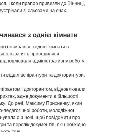
ся, і коли прапор привезли до Вінниці,
устрічали зі сльозами на очах.
чинався з однієї кімнати
но починався з однієї кімнати в
льшість занять проводилися
 відновлювали адміністративну роботу.
и відділ аспірантури та докторантури.
спірантом і докторантом, відновлювали
рихтах, адже документи в більшості
ку. До речі, Максиму Прихненку, який
о-педагогічної роботи, молодіжної
онувала о 3 ночі, щоб повідомити про
ри та перелік документів, які необхідно
боти тоді.