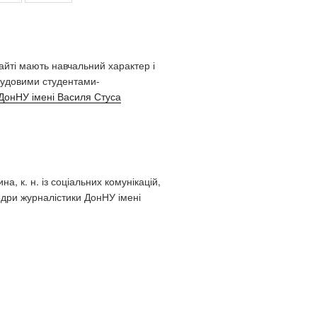
сайті мають навчальний характер і
удовими студентами-
ДонНУ імені Василя Стуса
а, к. н. із соціальних комунікацій,
дри журналістики ДонНУ імені