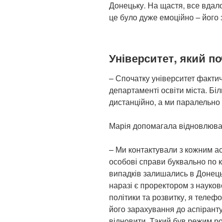
Донецьку. На щастя, все вдало
це було дуже емоційно – його з
Університет, який по
– Спочатку університет фактич
департаменті освіти міста. Бі
дистанційно, а ми паралельно
Марія допомагала відновлюват
– Ми контактували з кожним а
особові справи буквально по к
випадків залишались в Донець
наразі є проректором з науков
політики та розвитку, я телеф
його зарахування до аспіранту
відновити. Такий був режим ро