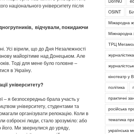
DonNU
ed
ого національного університету після
OSINT
Бі
Міжародна ж
х одногрупників, відчували, покидаючи
Міжнародна 
ТРЦ Мегамо
ні. Усі вірили, що до Дня Незалежності
журналістика
 знову майорітиме над Донецьком. Але
оків. Тоді для мене було головне –
журналістськ
тися в Україну.
кінотеатр у В
ації університету?
політика
практичні за
еї – я безпосередньо брала участь у
ництвом університету, студентами та
російська пр
омагали організувати релокацію. Коли в
тематика пра
ли озброєні люди, стало зрозуміло: або
 його. Ми звернулися до уряду,
українська м