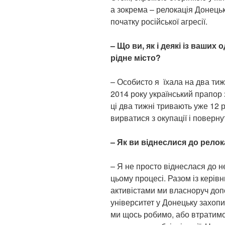
а зокрема – релокація Донецьк
початку російської агресії.
– Що ви, як і деякі із ваши
рідне місто?
– Особисто я їхала на два тиж
2014 року український прапор
ці два тижні тривають уже 12 р
вирватися з окупації і поверну
– Як ви віднеслися до релок
– Я не просто віднеслася до н
цьому процесі. Разом із керів
активістами ми власноруч доп
університет у Донецьку захопи
ми щось робимо, або втратимо