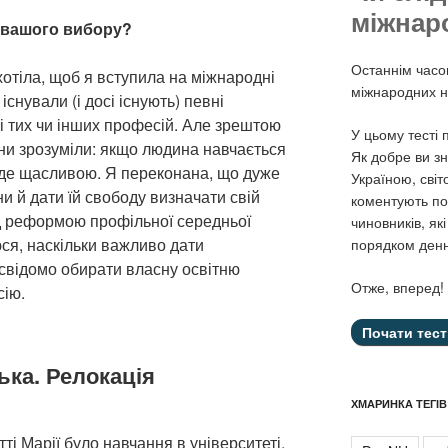
міжнар
о вашого вибору?
Останнім часо
хотіла, щоб я вступила на міжнародні
міжнародних н
існували (і досі існують) певні
 тих чи інших професій. Але зрештою
У цьому тесті
они зрозуміли: якщо людина навчається
Як добре ви зн
уде щасливою. Я переконана, що дуже
Україною, світ
и й дати їй свободу визначати свій
коментують под
д реформою профільної середньої
чиновників, як
ся, наскільки важливо дати
порядком ден
свідомо обирати власну освітню
Отже, вперед!
сію.
ька. Релокація
ХМАРИНКА ТЕГІВ
ті Марії було навчання в університеті,