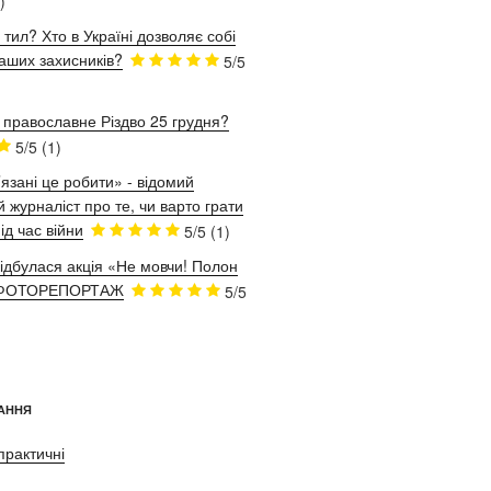
)
 тил? Хто в Україні дозволяє собі
аших захисників?
5/5
 православне Різдво 25 грудня?
5/5
(1)
язані це робити» - відомий
 журналіст про те, чи варто грати
ід час війни
5/5
(1)
відбулася акція «Не мовчи! Полон
. ФОТОРЕПОРТАЖ
5/5
АННЯ
практичні