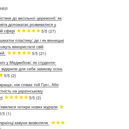
ІНКИ
істики до весільної церемонії: як
віта допомагає розвиватися у
ій сфері
5/5
(27)
шматок пластику: де і як вінницькі
ожуть використати свій
ий.
5/5
(21)
ніч у Меджибожі: як студенти-
 відкрили для себе замкову осінь
5/5
(2)
краще, ніж співає той Гук», Або
тність на українському
ні
5/5
(2)
з'явилися чотири нових мурали
5/5
(1)
українці кавуни визволяли