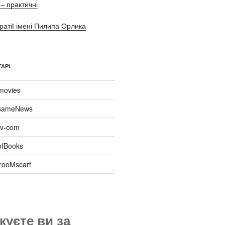
– практичні
ратії імені Пилипа Орлика
АРІ
movies
ameNews
tiv-com
ofBooks
rooMscarf
куєте ви за