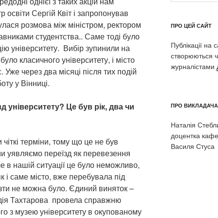
редодні однієї з таких акцій нам
р освіти Сергій Квіт і запропонував
дбулася розмова між міністром, ректором
ПРО ЦЕЙ САЙТ
вниками студентства.. Саме тоді було
Публікації на 
ію університету. Вибір зупинили на
створюються ч
було класичного університету, і місто
журналістами
 Уже через два місяці після тих подій
оту у Вінниці.
д університету? Це був рік, два чи
ПРО ВИКЛАДАЧА
Наталія Стеблин
доцентка кафе
чіткі терміни, тому що це не був
Василя Стуса
ми уявляємо переїзд як перевезення
ле в нашій ситуації це було неможливо,
к і саме місто, вже перебувала під
везти не можна було. Єдиний виняток –
вдія Тахтарова провела справжню
го з музею університету в окупованому