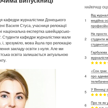
очима випускниці
НАЙКРАЩІ ОЦ
Від журнал
я кафедри журналістики Донецького
1
медійна ос
ені Василя Стуса, учасниця релокації
професійн
ині національна експертка швейцарсько-
Не просто 
”. Студенти кафедри журналістики мали
2
студенти м
ю, і, зрозуміло, мова йшла про релокацію
студентськ
лення закладу освіти з нуля. Але ми
Гарбузова 
стська освіта залишається актуальною
3
журналісти
кту.
«Сон грає 
4
про адеква
телебачен
У Вінниці 
5
Про те як 
6