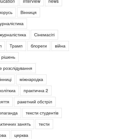
ucation
interview
news
лорусь
Вінниця
урналістика
журналістика
Сінемасіті
л
Трамп
блореги
війна
 рішень
е розслідування
інниці
міжнародка
політкиа
практична 2
няття
ракетний обстріл
опаганда
тексти студентів
ктичних занять
тести
ова
церква