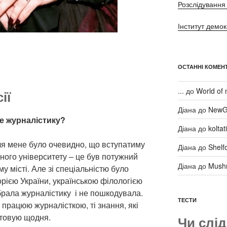
Розслідування 
Інститут демок
ОСТАННІ КОМЕНТ
...
до
World of 
ії
Діана
до
NewG
ме журналістику?
Діана
до
kolta
для мене було очевидно, що вступатиму
Діана
до
Shelf
ного університету – це був потужний
Діана
до
Mush
у місті. Але зі спеціальністю було
орією України, українською філологією
рала журналістику і не пошкодувала.
ТЕСТИ
 працюю журналісткою, ті знання, які
стовую щодня.
Чи слід