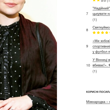
5/5
(1
"Надійний"
цькувати н
7
(1)
Святкуймо
8
«Ми зобов’
9
спортивний
у футбол п
У Вінниці 
вбиває!»
10
(1)
КОРИСНІ ПОСИЛ
Міжнародка – 