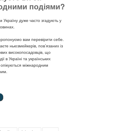
одними подіями?
м Україну дуже часто згадують у
овинах.
 пропонуємо вам перевірити себе.
аєте ньюзмейкерів, пов’язаних із
ових високопосадовців, що
ії в Україні та українських
і опікуються міжнародним
ним.