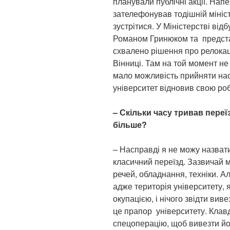
планували публічні акції. Напе
зателефонував тодішній мініст
зустрітися. У Міністерстві ві
Романом Гринюком та предста
схвалено рішення про релокац
Вінниці. Там на той момент не 
мало можливість прийняти нас.
університет відновив свою роб
– Скільки часу тривав переїз
більше?
– Насправді я не можу назвати 
класичний переїзд. Зазвичай 
речей, обладнання, техніки. А
адже територія університету, я
окупацією, і нічого звідти ви
це прапор університету. Кла
спецоперацію, щоб вивезти йо