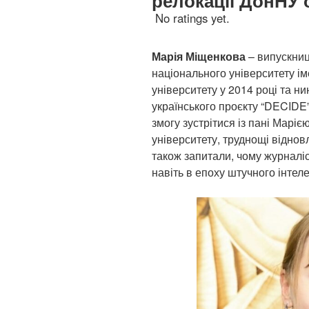
релокації ДонНУ 
No ratings yet.
Марія Міщенкова
– випускниц
національного університету ім
університету у 2014 році та н
українського проєкту “DECIDE
змогу зустрітися із пані Маріє
університету, труднощі віднов
також запитали, чому журналі
навіть в епоху штучного інтеле