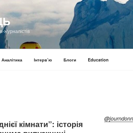
ЦЬ
ів-журналістів
Аналітика
Інтерв’ю
Блоги
Education
@journdon
нієї кімнати”: історія