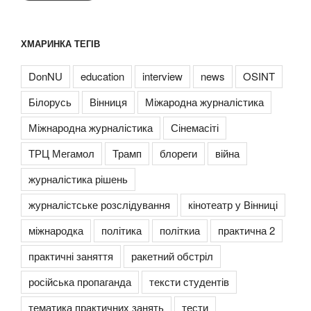
ХМАРИНКА ТЕГІВ
DonNU
education
interview
news
OSINT
Білорусь
Вінниця
Міжародна журналістика
Міжнародна журналістика
Сінемасіті
ТРЦ Мегамол
Трамп
блореги
війна
журналістика рішень
журналістське розслідування
кінотеатр у Вінниці
міжнародка
політика
політкиа
практична 2
практичні заняття
ракетний обстріл
російська пропаганда
тексти студентів
тематика практичних занять
тести