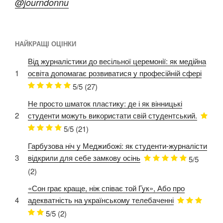
@journdonnu
НАЙКРАЩІ ОЦІНКИ
Від журналістики до весільної церемонії: як медійна
1
освіта допомагає розвиватися у професійній сфері
5/5
(27)
Не просто шматок пластику: де і як вінницькі
2
студенти можуть використати свій студентський.
5/5
(21)
Гарбузова ніч у Меджибожі: як студенти-журналісти
3
відкрили для себе замкову осінь
5/5
(2)
«Сон грає краще, ніж співає той Гук», Або про
4
адекватність на українському телебаченні
5/5
(2)