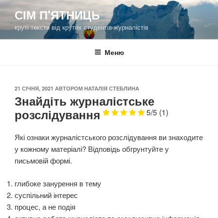
Перейти
СІМ П'ЯТНИЦЬ
до
круті тексти від крутих студентів-журналістів
вмісту
Меню
ОПУБЛІКОВАНО
21 СІЧНЯ, 2021
АВТОРОМ
НАТАЛІЯ СТЕБЛИНА
Знайдіть журналістське
розслідування
5/5
(1)
Які ознаки журналістського розслідування ви знаходите
у кожному матеріалі? Відповідь обгрунтуйте у
письмовій формі.
глибоке занурення в тему
суспільний інтерес
процес, а не подія