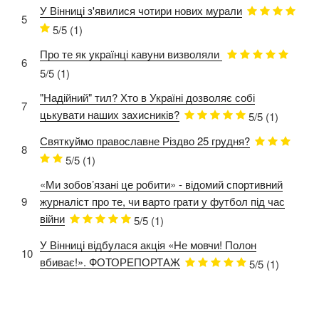
У Вінниці з'явилися чотири нових мурали
5
5/5
(1)
Про те як українці кавуни визволяли
6
5/5
(1)
"Надійний" тил? Хто в Україні дозволяє собі
7
цькувати наших захисників?
5/5
(1)
Святкуймо православне Різдво 25 грудня?
8
5/5
(1)
«Ми зобов’язані це робити» - відомий спортивний
9
журналіст про те, чи варто грати у футбол під час
війни
5/5
(1)
У Вінниці відбулася акція «Не мовчи! Полон
10
вбиває!». ФОТОРЕПОРТАЖ
5/5
(1)