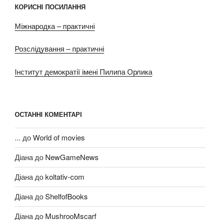
КОРИСНІ ПОСИЛАННЯ
Міжнародка – практичні
Розслідування – практичні
Інститут демократії імені Пилипа Орлика
ОСТАННІ КОМЕНТАРІ
...
до
World of movies
Діана
до
NewGameNews
Діана
до
koltativ-com
Діана
до
ShelfofBooks
Діана
до
MushrooMscarf