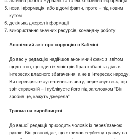
активна робота журналіста та ексклюзивна інформація
нова інформація, або відомі факти, проте – під новим
кутом
декілька джерел інформації
використання значних ресурсів, командну роботу
Анонімний звіт про корупцію в Кабміні
До вас у редакцію надійшов анонімний факс зі звітом
щодо того, що один із міністрів брав хабарі та діяв в
інтересах власного збагачення, а не в інтересах народу.
Ви перевіряєте аутентичність звіту, переконуєтесь, що
звіт справжній – і публікуєте його під заголовком “Він
зробив це, кажуть джерела”
Травма на виробництві
До вашої редакції приходить чоловік із перев’язаною
рукою. Він розповідає, що отримав серйозну травму на