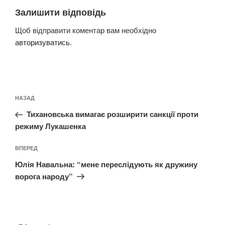
Залишити відповідь
Щоб відправити коментар вам необхідно
авторизуватись
.
Навігація
Попередній
НАЗАД
записів
запис:
Тихановська вимагає розширити санкції проти
режиму Лукашенка
Наступний
ВПЕРЕД
запис
Юлія Навальна: “мене переслідують як дружину
ворога народу”