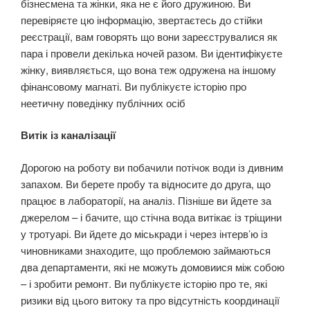
бізнесмена та жінки, яка не є його дружиною. Ви
перевіряєте цю інформацію, звертаєтесь до стійки
реєстрації, вам говорять що вони зареєструвалися як
пара і провели декілька ночей разом. Ви ідентифікуєте
жінку, виявляється, що вона теж одружена на іншому
фінансовому магнаті. Ви публікуєте історію про
неетичну поведінку публічних осіб
Витік із каналізації
Дорогою на роботу ви побачили потічок води із дивним
запахом. Ви берете пробу та відносите до друга, що
працює в лабораторії, на аналіз. Пізніше ви йдете за
джерелом – і бачите, що стічна вода витікає із тріщини
у тротуарі. Ви йдете до міськради і через інтерв’ю із
чиновниками знаходите, що проблемою займаються
два департаменти, які не можуть домовиися між собою
– і зробити ремонт. Ви публікуєте історію про те, які
ризики від цього витоку та про відсутність координації