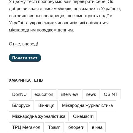
У цьому тесті пропонуємо вам перевірити себе. Як
добре ви знаєте ньюзмейкерів, пов’язаних із Україною,
світових високопосадовців, що коментують події в
Україні та українських чиновників, які опікуються
міжнародним порядком денним.
Отже, вперед!
ХМАРИНКА ТЕГІВ
DonNU
education
interview
news
OSINT
Білорусь
Вінниця
Міжародна журналістика
Міжнародна журналістика
Сінемасіті
ТРЦ Мегамол
Трамп
блореги
війна