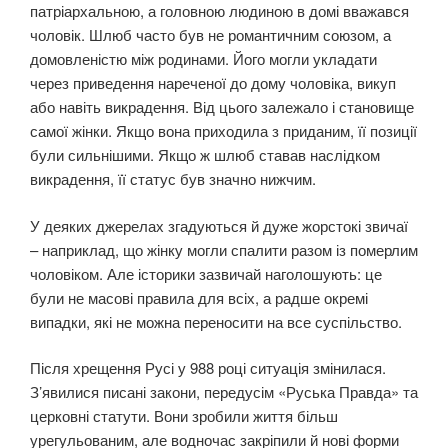
патріархальною, а головною людиною в домі вважався
чоловік. Шлюб часто був не романтичним союзом, а
домовленістю між родинами. Його могли укладати
через приведення нареченої до дому чоловіка, викуп
або навіть викрадення. Від цього залежало і становище
самої жінки. Якщо вона приходила з приданим, її позиції
були сильнішими. Якщо ж шлюб ставав наслідком
викрадення, її статус був значно нижчим.
У деяких джерелах згадуються й дуже жорстокі звичаї
– наприклад, що жінку могли спалити разом із померлим
чоловіком. Але історики зазвичай наголошують: це
були не масові правила для всіх, а радше окремі
випадки, які не можна переносити на все суспільство.
Після хрещення Русі у 988 році ситуація змінилася.
З’явилися писані закони, передусім «Руська Правда» та
церковні статути. Вони зробили життя більш
урегульованим, але водночас закріпили й нові форми