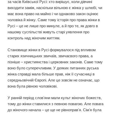
за часів Київської Русі: хто вирішує, коли дівчині
виходити заміж, наскільки вільною є жінка у шлюбі, чи
має вона право на майно і чи однаково закон оцінює
чоловіка й жінку. Саме тому історія про права жінки в
Русі – це не лише про минуле, а й про те, як довго в
нашому суспільстві живуть старі уявлення про
контроль над жіночим життям.
Становище жінки в Русі формувалося під впливом
старих язичницьких звичаїв, звичаєвого права, а
пізніше – християнства і церковних законів. Саме тому
воно було суперечливим. У деяких питаннях руська
жінка справді мала більше прав, ніж її сучасниці в
середньовічній Європі. Але це зовсім не означає, що
вона була рівною чоловікові.
У ранній період слов’яни мали культ жіночих божеств,
тому до жінки ставилися з певною повагою. Але повага
до жіночого начала – це ще не рівноправ’я. Сім’я була