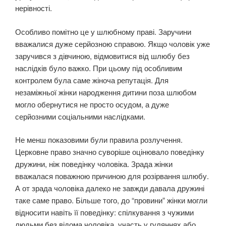
нерівності.
Особливо помітно це у шлюбному праві. Заручини
вважалися дуже серйозною справою. Якщо чоловік уже
заручився з дівчиною, відмовитися від шлюбу без
наслідків було важко. При цьому під особливим
контролем була саме жіноча репутація. Для
незаміжньої жінки народження дитини поза шлюбом
могло обернутися не просто осудом, а дуже
серйозними соціальними наслідками.
Не менш показовими були правила розлучення.
Церковне право значно суворіше оцінювало поведінку
дружини, ніж поведінку чоловіка. Зрада жінки
вважалася поважною причиною для розірвання шлюбу.
А от зрада чоловіка далеко не завжди давала дружині
таке саме право. Більше того, до “провини” жінки могли
відносити навіть її поведінку: спілкування з чужими
людьми без відома чоловіка, участь у гуляннях або