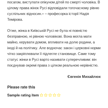
посагом, виступати опікуном дітей по смерті чоловіка. В
цілому права жінок Русі відповідали тогочасному рівню
суспільних відносин.» – професорка історії Надія
Темірова.
Отже, жінка в Київській Русі не була ні повністю
безправною, ні рівною чоловікові. Вона могла мати
майно, керувати домом, впливати на долю родини, а
іноді й на політику. Але водночас закон і церковні норми
чітко закріплювали її підлегле становище. Саме тому
статус жінки в Русі варто називати суперечливим: він
поєднував окремі права з цілком реальною нерівністю.
Євгенія Михайлюк
Please rate this
Sample rating item