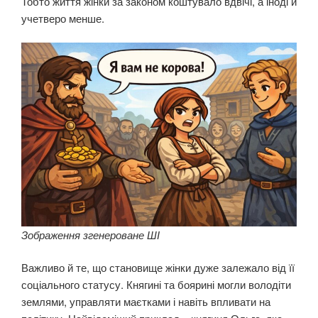
Тобто життя жінки за законом коштувало вдвічі, а іноді й
учетверо менше.
Зображення згенероване ШІ
Важливо й те, що становище жінки дуже залежало від її
соціального статусу. Княгині та боярині могли володіти
землями, управляти маєтками і навіть впливати на