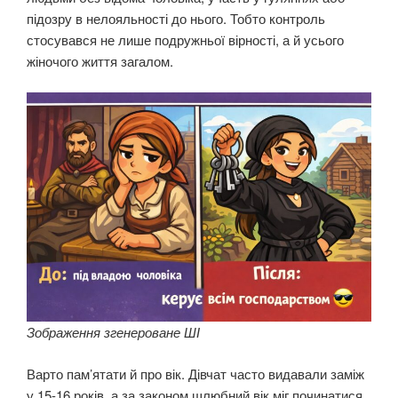
підозру в нелояльності до нього. Тобто контроль
стосувався не лише подружньої вірності, а й усього
жіночого життя загалом.
Зображення згенероване ШІ
Варто пам’ятати й про вік. Дівчат часто видавали заміж
у 15-16 років, а за законом шлюбний вік міг починатися