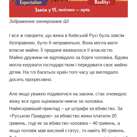
Зображення згенероване ШІ
І все ж говорити, що жінка в Київській Русі була зовсім
безправною, було б неправильно. Вона могла мати
власне майно. Її придане вважалося її власністю.
Майно дружини не відповідало за борги чоловіка. Вдова
могла керувати господарством і передавати своє майно
дітям. На тлі багатьох країн того часу це виглядало
досить прогресивно.
Але якщо уважно подивитися на закони, стає очевидно:
жінку все одно оцінювали нижче за чоловіка.
Найяскравіший приклад – це штрафи за вбивство. За
«Руською Правдою» за вбивство жінки платили 20
гривень, тоді як за вбивство чоловіка – 40 гривень, а
якщо чоловік мав високий статус, то навіть 80 гривень.