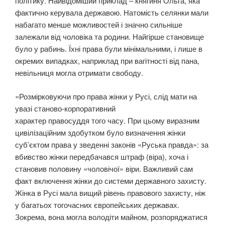
політику. Найвідоміший приклад – княгиня Ольга, яка
фактично керувала державою. Натомість селянки мали
набагато менше можливостей і значно сильніше
залежали від чоловіка та родини. Найгірше становище
було у рабинь. Їхні права були мінімальними, і лише в
окремих випадках, наприклад при вагітності від пана,
невільниця могла отримати свободу.
«Розмірковуючи про права жінки у Русі, слід мати на
увазі станово-корпоративний
характер правосуддя того часу. При цьому виразним
цивілізаційним здобутком було визначення жінки
субʼєктом права у зведенні законів «Руська правда»: за
вбивство жінки передбачався штраф (віра), хоча і
становив половину «чоловічої» віри. Важливий сам
факт включення жінки до системи державного захисту.
Жінка в Русі мала вищий рівень правового захисту, ніж
у багатьох тогочасних європейських державах.
Зокрема, вона могла володіти майном, розпоряджатися