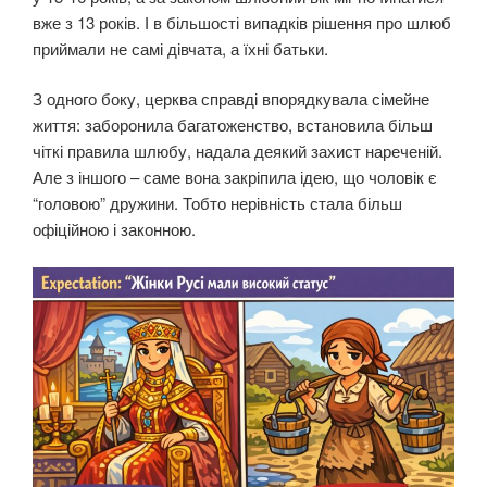
вже з 13 років. І в більшості випадків рішення про шлюб
приймали не самі дівчата, а їхні батьки.
З одного боку, церква справді впорядкувала сімейне
життя: заборонила багатоженство, встановила більш
чіткі правила шлюбу, надала деякий захист нареченій.
Але з іншого – саме вона закріпила ідею, що чоловік є
“головою” дружини. Тобто нерівність стала більш
офіційною і законною.