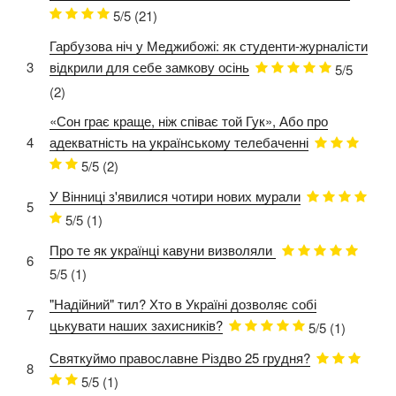
5/5
(21)
Гарбузова ніч у Меджибожі: як студенти-журналісти
3
відкрили для себе замкову осінь
5/5
(2)
«Сон грає краще, ніж співає той Гук», Або про
4
адекватність на українському телебаченні
5/5
(2)
У Вінниці з'явилися чотири нових мурали
5
5/5
(1)
Про те як українці кавуни визволяли
6
5/5
(1)
"Надійний" тил? Хто в Україні дозволяє собі
7
цькувати наших захисників?
5/5
(1)
Святкуймо православне Різдво 25 грудня?
8
5/5
(1)