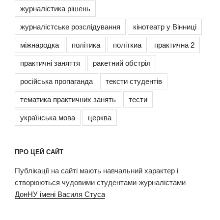
журналістика рішень
журналістське розслідування
кінотеатр у Вінниці
міжнародка
політика
політкиа
практична 2
практичні заняття
ракетний обстріл
російська пропаганда
тексти студентів
тематика практичних занять
тести
українська мова
церква
ПРО ЦЕЙ САЙТ
Публікації на сайті мають навчальний характер і
створюються чудовими студентами-журналістами
ДонНУ імені Василя Стуса