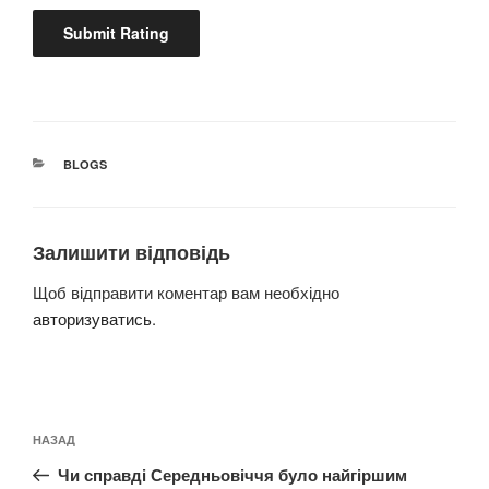
КАТЕГОРІЇ
BLOGS
Залишити відповідь
Щоб відправити коментар вам необхідно
авторизуватись
.
Навігація
Попередній
НАЗАД
записів
запис:
Чи справді Середньовіччя було найгіршим