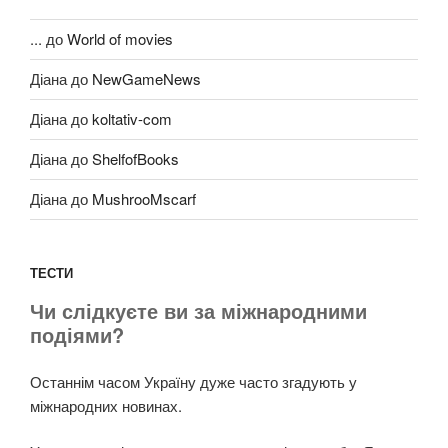
...
до
World of movies
Діана
до
NewGameNews
Діана
до
koltativ-com
Діана
до
ShelfofBooks
Діана
до
MushrooMscarf
ТЕСТИ
Чи слідкуєте ви за міжнародними
подіями?
Останнім часом Україну дуже часто згадують у
міжнародних новинах.