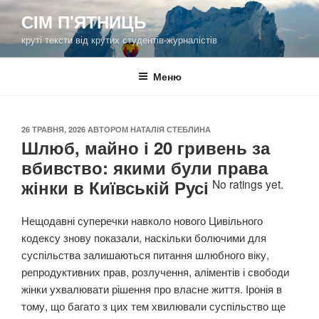
Перейти
СІМ П'ЯТНИЦЬ
до
круті тексти від крутих студентів-журналістів
вмісту
Меню
ОПУБЛІКОВАНО
26 ТРАВНЯ, 2026
АВТОРОМ
НАТАЛІЯ СТЕБЛИНА
Шлюб, майно і 20 гривень за
вбивство: якими були права
жінки в Київській Русі
No ratings yet.
Нещодавні суперечки навколо нового Цивільного
кодексу знову показали, наскільки болючими для
суспільства залишаються питання шлюбного віку,
репродуктивних прав, розлучення, аліментів і свободи
жінки ухвалювати рішення про власне життя. Іронія в
тому, що багато з цих тем хвилювали суспільство ще