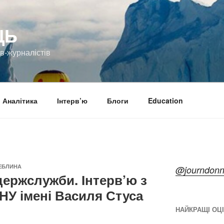
ЦЬ
ів-журналістів
Аналітика
Інтерв’ю
Блоги
Education
ТЕБЛИНА
@journdon
держслужби. Інтерв’ю з
НУ імені Василя Стуса
НАЙКРАЩІ ОЦ