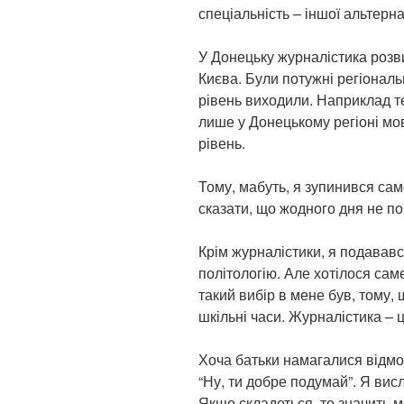
спеціальність – іншої альтерн
У Донецьку журналістика розв
Києва. Були потужні регіональн
рівень виходили. Наприклад т
лише у Донецькому регіоні мо
рівень.
Тому, мабуть, я зупинився сам
сказати, що жодного дня не по
Крім журналістики, я подававс
політологію. Але хотілося сам
такий вибір в мене був, тому,
шкільні часи. Журналістика – ц
Хоча батьки намагалися відмо
“Ну, ти добре подумай”. Я вис
Якщо складеться, то значить мо