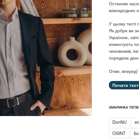
Останнім часо
міжнародних н
У цьому тесті
Як добре ви зн
Україною, світ
коментують под
чиновників, як
порядком ден
Отже, вперед!
ХМАРИНКА ТЕГІВ
DonNU
ed
OSINT
Бі