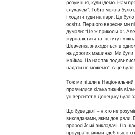
розуміння, куди їдемо. Нам п
слухачем”. Тобто можна було в
і ходити туди на пари. Це бул
освіти. Першого вересня ми п
думали: “Це ж прикольно”. Але
журналістики та Інститут міжн
Шевченка знаходяться в одном
на дорогих машинах. Ми були в
майках. На нас так подивилися
надати не можемо”. А це було 
Тож ми пішли в Національний а
провчилися кілька тижнів віль
університет в Донецьку було з
Що буде далі – ніхто не розум
викладачами, яким довіряли. Б
проросійські викладачі. На ща
проукраїнськими здебільшого і 