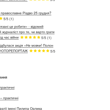
 православне Різдво 25 грудня?
5/5
(1)
язані це робити» - відомий
 журналіст про те, чи варто грати
ід час війни
5/5
(1)
відбулася акція «Не мовчи! Полон
. ФОТОРЕПОРТАЖ
5/5
АННЯ
практичні
– практичні
ратії імені Пилипа Орлика