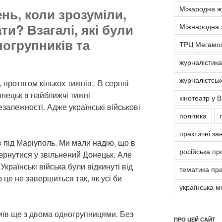
Міжародна ж
ень, коли зрозуміли,
ти? Взагалі, які були
Міжнародна 
ногрупників та
ТРЦ Мегамо
журналістика
журналістськ
протягом кількох тижнів.. В серпні
онецьк в найближчі тижні
кінотеатр у В
езалежності. Адже українські військові
політика
практичні за
в під Маріуполь. Ми мали надію, що в
російська пр
ернутися у звільнений Донецьк. Але
Українські війська були відкинуті від
тематика пра
 це не завершиться так, як усі би
українська м
иїв ще з двома одногрупницями. Без
ПРО ЦЕЙ САЙТ