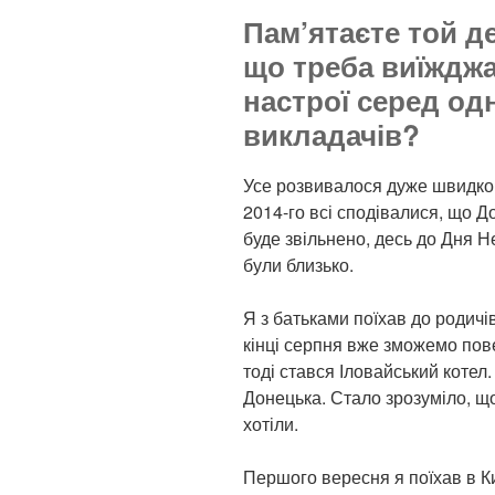
Пам’ятаєте той д
що треба виїжджа
настрої серед од
викладачів?
Усе розвивалося дуже швидко, 
2014-го всі сподівалися, що Д
буде звільнено, десь до Дня Н
були близько.
Я з батьками поїхав до родичі
кінці серпня вже зможемо пов
тоді стався Іловайський котел. 
Донецька. Стало зрозуміло, що
хотіли.
Першого вересня я поїхав в К