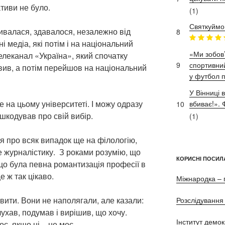
ативи не було.
(1)
Святкуймо
ивалася, здавалося, незалежно від
8
і медіа, які потім і на національний
«Ми зобов’
елеканал «Україна», який спочатку
9
спортивний
вив, а потім перейшов на національний
у футбол п
У Вінниці 
е на цьому університеті. І можу одразу
вбиває!»
10
шкодував про свій вибір.
(1)
я про всяк випадок ще на філологію,
е журналістику. З роками розумію, що
КОРИСНІ ПОСИЛ
 що була певна романтизація професії в
е ж так цікаво.
Міжнародка – 
вити. Вони не наполягали, але казали:
Розслідування 
лухав, подумав і вирішив, що хочу.
Інститут демок
є, якщо ні – не моє.