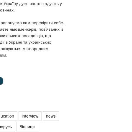
м Україну дуже часто згадують у
овинах.
 пропонуємо вам перевірити себе.
аєте ньюзмейкерів, пов’язаних із
ових високопосадовців, що
ії в Україні та українських
і опікуються міжнародним
ним.
ucation
interview
news
лорусь
Вінниця