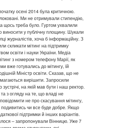
початку осені 2014 була критичною.
блоковані. Ми не отримували стипендію,
за щось треба було. Гуртом ухвалили
но виносити у публічну площину. Шукали
лці журналістів, хоча б інформаційну. З
и скликати мітинг на підтримку
вом освіти і науки України. Медіа
тинг з номером телефону Марії, як
 ми вже готувались до мітингу, їй
одішній Міністр освіти. Сказав, що не
намагаються вирішити. Запросили
зустрічі, на якій мав бути і наш ректор.
та з огляду на те, що владі не
повідомити не про скасування мітингу,
и подивитись чи все буде добре. Якщо
даткової підтримки й інших варіантів.
лося – запропонували Вінницю. Уже 7
шими двома студентами, які