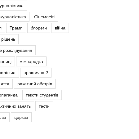
урналістика
журналістика
Сінемасіті
л
Трамп
блореги
війна
 рішень
е розслідування
інниці
міжнародка
політкиа
практична 2
няття
ракетний обстріл
опаганда
тексти студентів
ктичних занять
тести
ова
церква