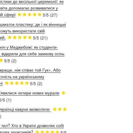
істики до весільної церемонії: як
віта допомагає розвиватися у
ій сфері
5/5
(27)
шматок пластику: де і як вінницькі
ожуть використати свій
ий.
5/5
(21)
ніч у Меджибожі: як студенти-
 відкрили для себе замкову осінь
5/5
(2)
краще, ніж співає той Гук», Або
тність на українському
ні
5/5
(2)
з'явилися чотири нових мурали
5/5
(1)
українці кавуни визволяли
)
 тил? Хто в Україні дозволяє собі
аших захисників?
5/5