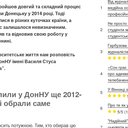
Від журнал
пройшов довгий та складний процес
1
медійна ос
и Донецьку у 2014 році. Тоді
професійн
ися в різних куточках країни, а
Не просто 
ас залишалося невизначеним.
2
студенти м
в та відновив свою роботу у
студентськ
онині
.
Гарбузова 
3
журналісти
ерситетське життя нам розповість
онНУ імені Василя Стуса
«Сон грає 
а”.
4
про адеква
телебачен
У Вінниці 
пили у ДонНУ ще 201
2
-
5
ді обрали саме
Про те як 
6
5/5
(1
"Надійний"
сить потужною. Тим, хто обирав цю
цькувати н
7