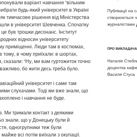
ропонували варіант навчання “вільним
ибрати будь-який університет в Україні
Публікації на 
о як тимчасове рішення від Міністерства
створюються ч
журналістами
ішли в університет Шевченка. Спочатку
 це був трошки дисонанс. Інститут
ародних відносин університету
у приміщенні. Люди там в костюмах,
ПРО ВИКЛАДАЧА
 тому, в чому приїхали: в шортах,
Наталія Стеблин
, сказали: “Ну, ми вам гуртожиток точно
доцентка кафе
важливо, бо жити десь треба було.
Василя Стуса
віаційний університет і саме там
ними слухачами. Тоді ми вже знали, що
ахоплено і навчання не буде.
ів. Ми тримали контакт з деякими
о знали, що у Донецьку були й
стя, одногрупники теж були
майже всі потім виїхали з окупації.