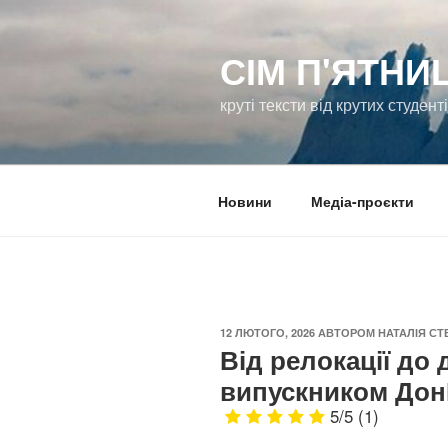
Перейти
до
СІМ П'ЯТНИ
вмісту
круті тексти від крутих студент
Новини
Медіа-проєкти
ОПУБЛІКОВАНО
12 ЛЮТОГО, 2026
АВТОРОМ
НАТАЛІЯ С
Від релокації до 
випускником Дон
5/5
(1)