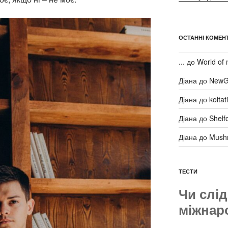
ОСТАННІ КОМЕНТ
...
до
World of 
Діана
до
NewG
Діана
до
kolta
Діана
до
Shelf
Діана
до
Mush
ТЕСТИ
Чи слід
міжнар