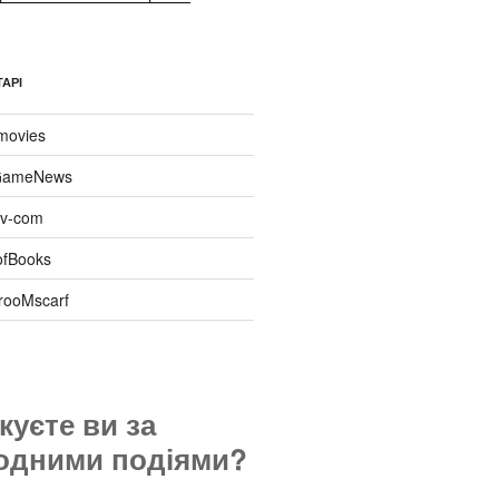
АРІ
movies
ameNews
tiv-com
ofBooks
rooMscarf
куєте ви за
одними подіями?