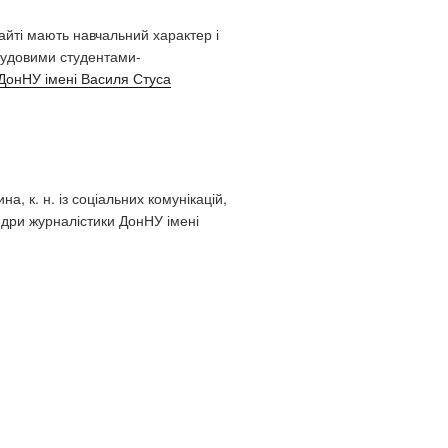
сайті мають навчальний характер і
удовими студентами-
ДонНУ імені Василя Стуса
а, к. н. із соціальних комунікацій,
дри журналістики ДонНУ імені