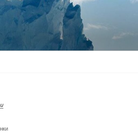
nu
ІНКИ