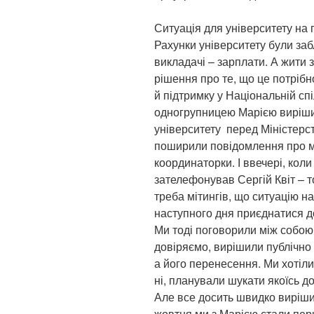
Ситуація для університету на 
Рахунки університету були за
викладачі – зарплати. А жити 
рішення про те, що це потріб
й підтримку у Національній спі
одногрупницею Марією вирішил
університету перед Міністерст
поширили повідомлення про мі
координаторки. І ввечері, коли
зателефонував Сергій Квіт – т
треба мітингів, що ситуацію 
наступного дня приєднатися до 
Ми тоді поговорили між собою 
довіряємо, вирішили публічно 
а його перенесення. Ми хотіл
ні, планували шукати якоїсь до
Але все досить швидко виріши
жовтня ми з Марією стали пер