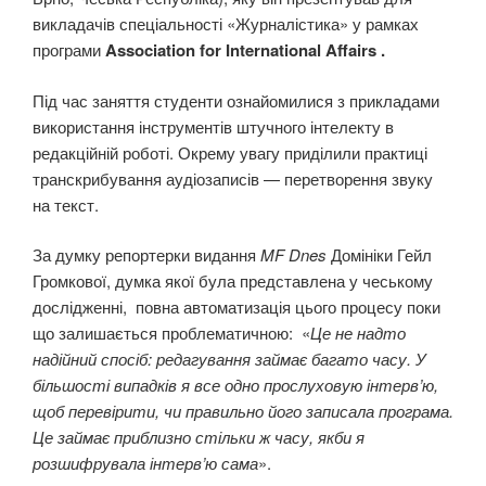
викладачів спеціальності «Журналістика» у рамках
програми
Association for International Affairs .
Під час заняття студенти ознайомилися з прикладами
використання інструментів штучного інтелекту в
редакційній роботі. Окрему увагу приділили практиці
транскрибування аудіозаписів — перетворення звуку
на текст.
За думку репортерки видання
MF Dnes
Домініки Гейл
Громкової, думка якої була представлена у чеському
дослідженні, повна автоматизація цього процесу поки
що залишається проблематичною: «
Це не надто
надійний спосіб: редагування займає багато часу. У
більшості випадків я все одно прослуховую інтерв’ю,
щоб перевірити, чи правильно його записала програма.
Це займає приблизно стільки ж часу, якби я
розшифрувала інтерв’ю сама
».