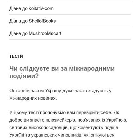
Діана
до
koltativ-com
Діана
до
ShelfofBooks
Діана
до
MushrooMscarf
ТЕСТИ
Чи слідкуєте ви за міжнародними
подіями?
Останнім часом Україну дуже часто згадують у
міжнародних новинах.
У цьому тесті пропонуємо вам перевірити себе. Як
добре ви знаєте ньюзмейкерів, пов’язаних із Україною,
світових високопосадовців, що коментують події в
Україні та українських чиновників, які опікуються