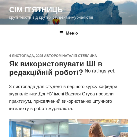
Перейти
СІМ П'ЯТНИЦЬ
до
круті тексти від крутих студентів-журналістів
вмісту
Меню
ОПУБЛІКОВАНО
4 ЛИСТОПАДА, 2025
АВТОРОМ
НАТАЛІЯ СТЕБЛИНА
Як використовувати ШІ в
редакційній роботі?
No ratings yet.
3 листопада для студентів першого курсу кафедри
журналістики ДонНУ імені Василя Стуса провели
практикум, присвячений використанню штучного
інтелекту в роботі журналіста.