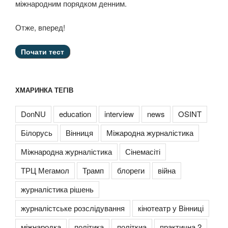
міжнародним порядком денним.
Отже, вперед!
ХМАРИНКА ТЕГІВ
DonNU
education
interview
news
OSINT
Білорусь
Вінниця
Міжародна журналістика
Міжнародна журналістика
Сінемасіті
ТРЦ Мегамол
Трамп
блореги
війна
журналістика рішень
журналістське розслідування
кінотеатр у Вінниці
міжнародка
політика
політкиа
практична 2