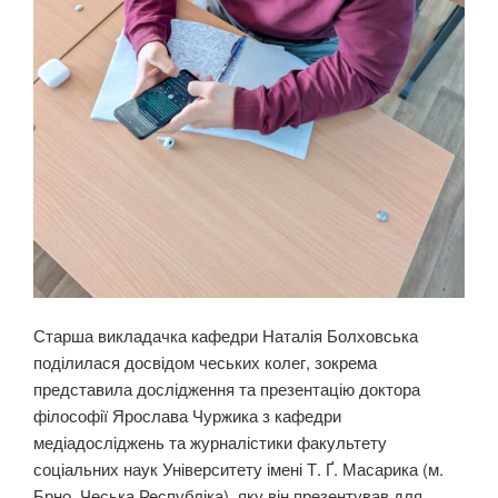
Старша викладачка кафедри Наталія Болховська
поділилася досвідом чеських колег, зокрема
представила дослідження та презентацію доктора
філософії Ярослава Чуржика з кафедри
медіадосліджень та журналістики факультету
соціальних наук Університету імені Т. Ґ. Масарика (м.
Брно, Чеська Республіка), яку він презентував для