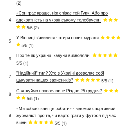
(2)
«Сон грає краще, ніж співає той Гук», Або про
4
адекватність на українському телебаченні
5/5
(2)
У Вінниці з'явилися чотири нових мурали
5
5/5
(1)
Про те як українці кавуни визволяли
6
5/5
(1)
"Надійний" тил? Хто в Україні дозволяє собі
7
цькувати наших захисників?
5/5
(1)
Святкуймо православне Різдво 25 грудня?
8
5/5
(1)
«Ми зобов’язані це робити» - відомий спортивний
9
журналіст про те, чи варто грати у футбол під час
війни
5/5
(1)