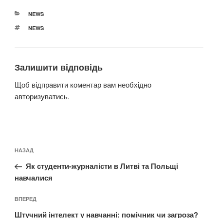
КАТЕГОРІЇ
NEWS
ПОЗНАЧКИ
NEWS
Залишити відповідь
Щоб відправити коментар вам необхідно
авторизуватись
.
Навігація
Попередній
НАЗАД
записів
запис:
Як студенти-журналісти в Литві та Польщі
навчалися
Наступний
ВПЕРЕД
запис
Штучний інтелект у навчанні: помічник чи загроза?