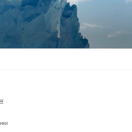
nu
ІНКИ