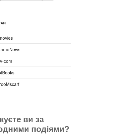
АРІ
movies
ameNews
tiv-com
ofBooks
rooMscarf
куєте ви за
одними подіями?