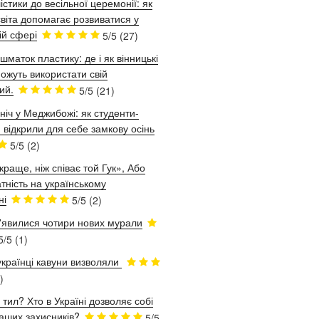
істики до весільної церемонії: як
віта допомагає розвиватися у
ій сфері
5/5
(27)
шматок пластику: де і як вінницькі
ожуть використати свій
ий.
5/5
(21)
ніч у Меджибожі: як студенти-
 відкрили для себе замкову осінь
5/5
(2)
краще, ніж співає той Гук», Або
тність на українському
ні
5/5
(2)
з'явилися чотири нових мурали
5/5
(1)
українці кавуни визволяли
)
 тил? Хто в Україні дозволяє собі
аших захисників?
5/5