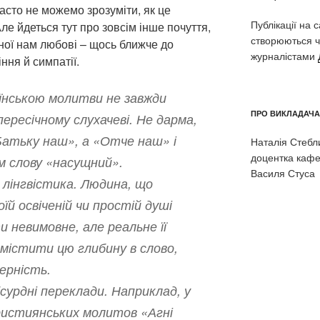
асто не можемо зрозуміти, як це
Публікації на 
ле йдеться тут про зовсім інше почуття,
створюються ч
ної нам любові – щось ближче до
журналістами
ння й симпатії.
їнською молитви не завжди
ПРО ВИКЛАДАЧА
пересічному слухачеві. Не дарма,
Батьку наш», а «Отче наш» і
Наталія Стеблин
доцентка кафе
м слову «насущний».
Василя Стуса
 лінгвістика. Людина, що
їй освіченій чи простій душі
и невимовне, але реальне її
містити цю глибину в слово,
ерність.
урдні переклади. Наприклад, у
ристиянських молитов «Агні