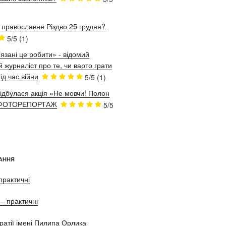
 православне Різдво 25 грудня?
5/5
(1)
язані це робити» - відомий
 журналіст про те, чи варто грати
ід час війни
5/5
(1)
відбулася акція «Не мовчи! Полон
. ФОТОРЕПОРТАЖ
5/5
АННЯ
практичні
– практичні
ратії імені Пилипа Орлика