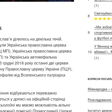
(1)
Святкуймо
8
а
«Ми зобов’
9
спортивний
у футбол п
лав’я ділилось на декілька течій.
ули Українська православна церква
У Вінниці 
Ц МП), Українська православна церква
вбиває!»
10
П) та Українська автокефальна
(1)
грудні 2018 року останні дві церкви
сну Православну церкву України (ПЦУ),
ефалію від Вселенського патріарха
КОРИСНІ ПОСИЛ
Міжнародка – 
жіння відбуваються переважно
ться у дописі на офіційній сторінці
Розслідування 
сьогодні ми маємо можливість вільно
Інститут демок
алежній помісній Православній Церкві