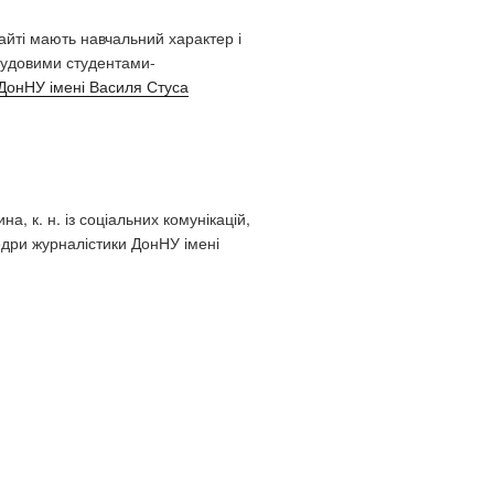
сайті мають навчальний характер і
удовими студентами-
ДонНУ імені Василя Стуса
а, к. н. із соціальних комунікацій,
дри журналістики ДонНУ імені