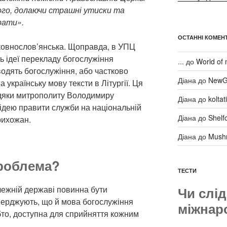
ього, долаючи страшні утиски та
рати».
ОСТАННІ КОМЕНТ
овнослов’янська. Щоправда, в УПЦ
ь ідеї перекладу богослужіння
...
до
World of 
одять богослужіння, або частково
Діана
до
NewG
 українську мову тексти в Літургії. Ця
вдяки митрополиту Володимиру
Діана
до
kolta
 ідею правити служби на національній
Діана
до
Shelf
рихожан.
Діана
до
Mush
проблема?
ТЕСТИ
Чи слід
лежній державі повинна бути
верджують, що й мова богослужіння
міжнар
бто, доступна для сприйняття кожним