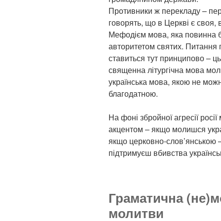
Противники ж перекладу – пе
говорять, що в Церкві є своя,
Мефодієм мова, яка повинна 
авторитетом святих. Питання
ставиться тут принципово – ц
священна літургічна мова мол
українська мова, якою не можн
благодатною.
На фоні збройної агресії росії
акцентом – якщо молишся украї
якщо церковно-слов’янською –
підтримуєш вбивства українсь
Граматична (не)м
молитви