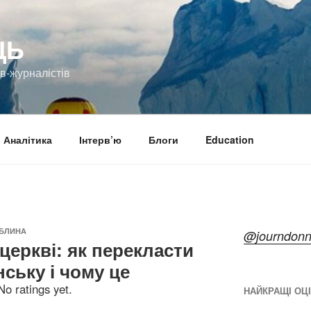
ЦЬ
ів-журналістів
Аналітика
Інтерв’ю
Блоги
Education
ЕБЛИНА
@journdon
церкві: як перекласти
ську і чому це
No ratings yet.
НАЙКРАЩІ ОЦ