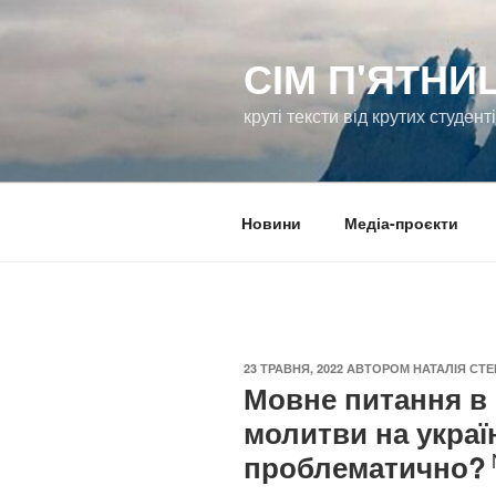
Перейти
до
СІМ П'ЯТНИ
вмісту
круті тексти від крутих студент
Новини
Медіа-проєкти
ОПУБЛІКОВАНО
23 ТРАВНЯ, 2022
АВТОРОМ
НАТАЛІЯ СТ
Мовне питання в 
молитви на україн
проблематично?