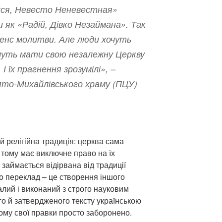
йся, Невесто Неневестная»
 як «Радій, Дівко Незаймана». Так
енс молитви. Але люди хочуть
чуть мати свою незалежну Церкву
 І їх прагнення зрозумілі»
, –
то-Михайлівського храму (ПЦУ)
й релігійна традиція: церква сама
і тому має виключне право на їх
займається відірвана від традиції
то переклад – це створення іншого
налий і виконаний з строго науковим
го й затвердженого тексту українською
ому свої правки просто заборонено.