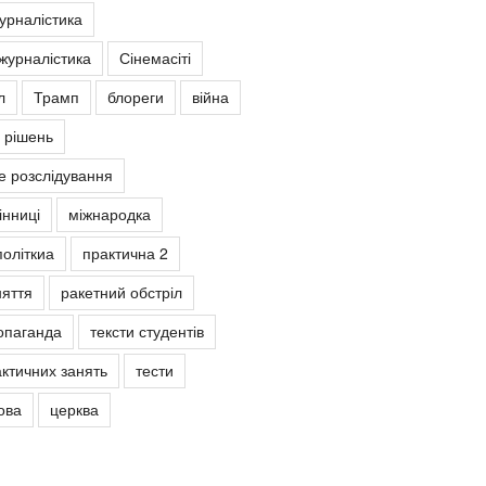
урналістика
журналістика
Сінемасіті
л
Трамп
блореги
війна
 рішень
е розслідування
інниці
міжнародка
політкиа
практична 2
няття
ракетний обстріл
опаганда
тексти студентів
ктичних занять
тести
ова
церква