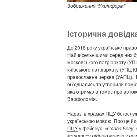
Зображення “Укрінформ”
Історична довідк
До 2018 року українське правос
Найчисельнішими серед них б
московського патріархату (УП
київського патріархату (УПЦ К
православна церква (УАПЦ). В 
об’єднались та утворили помі
яка отримала томос про авток
Варфоломія.
Наразі в храмах ПЦУ богослу
українською мовою. Про це йде
ПЦУ
у фейсбук.
«Слава Богу, 
молитися рідною мовою у нез