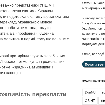
Останнім часо
реважно представники УПЦ МП,
міжнародних н
 встановлена святими Кирилом і
бути недоторканою, тому що запечатана
У цьому тесті
 перекладу українською мовою
Як добре ви зн
ього робити не можна, тому що є
Україною, світ
итви, а є «профанна», буденна
коментують под
чиновників, як
а молитись в церкві, тому що вона не є
порядком ден
Отже, вперед!
 мовні протиріччя звучать з особливим
нською – отже, «уніат і розкольник»,
 отже, «зрадник Батьківщини і
ких хлопців».
ХМАРИНКА ТЕГІВ
ожливість перекласти
DonNU
ed
OSINT
Бі