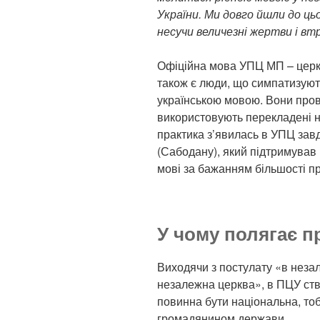
України. Ми довго йшли до ц
несучи величезні жертви і вт
Офіційна мова УПЦ МП – церк
також є люди, що симпатизуют
українською мовою. Вони пров
використовують перекладені на
практика з’явилась в УПЦ за
(Сабодану), який підтримував
мові за бажанням більшості п
У чому полягає 
Виходячи з постулату «в неза
незалежна церква», в ПЦУ ст
повинна бути національна, то
громадянином держави.