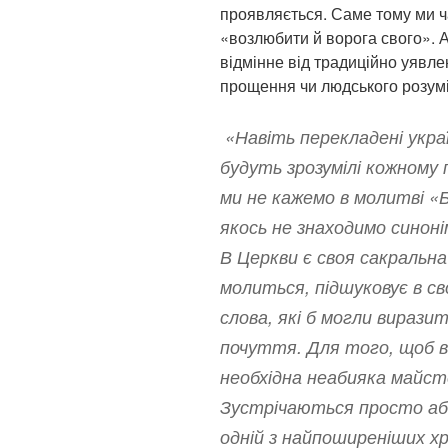
проявляється. Саме тому ми ч
«возлюбити й ворога свого». А
відмінне від традиційно уявле
прощення чи людського розумі
«Навіть перекладені укра
будуть зрозумілі кожному 
ми не кажемо в молитві «
якось не знаходимо синоні
В Церкви є своя сакральна
молиться, підшуковує в сво
слова, які б могли виразит
почуття. Для того, щоб в
необхідна неабияка майст
Зустрічаються просто абс
одній з найпоширеніших х