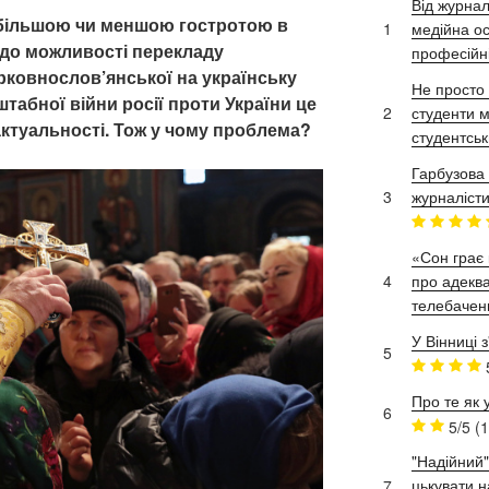
Від журнал
з більшою чи меншою гостротою в
1
медійна ос
щодо можливості перекладу
професійн
ерковнослов’янської на українську
Не просто 
табної війни росії проти України це
2
студенти м
актуальності. Тож у чому проблема?
студентськ
Гарбузова 
3
журналісти
«Сон грає 
4
про адеква
телебачен
У Вінниці 
5
Про те як 
6
5/5
(1
"Надійний"
цькувати н
7