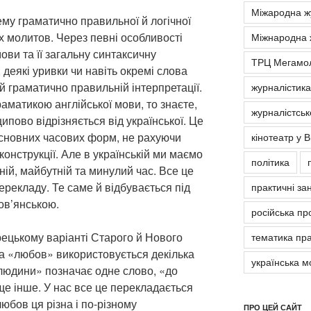
Міжародна ж
у граматично правильної й логічної
их молитов. Через певні особливості
Міжнародна 
ови та її загальну синтаксичну
ТРЦ Мегамо
 деякі уривки чи навіть окремі слова
 й граматично правильній інтерпретації.
журналістика
раматикою англійської мови, то знаєте,
журналістськ
пово відрізняється від української. Це
 основних часових форм, не рахуючи
кінотеатр у В
конструкції. Але в українській ми маємо
політика
ній, майбутній та минулий час. Все це
рекладу. Те саме й відбувається під
практичні за
ов’янською.
російська пр
рецькому варіанті Старого й Нового
тематика пра
ва «любов» використовується декілька
українська м
 людини» позначає одне слово, «до
 ще інше. У нас все це перекладається
юбов ця різна і по-різному
ПРО ЦЕЙ САЙТ