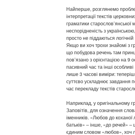
Найперше, розглянемо проблем
інтерпретації текстів церковн
граматики старослов’янської м
неспорідненість з українською,
просто не піддаються логічній
Якщо ви хоч трохи знайомі з г
що побудова речень там принци
пов’язано з орієнтацією на 9
пасивний час та інші особливі 
лише 3 часові виміри: теперіш
суттєво ускладнює завдання пе
час перекладу текстів старосл
Наприклад, у оригінальному г
Заповітів, для означення сло
іменників. «Любов до коханої
батьків» – інше, «до речей» –
єдиним словом «любов», хоч л