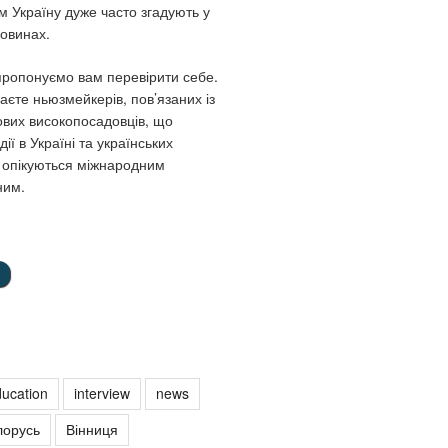
м Україну дуже часто згадують у
овинах.
 пропонуємо вам перевірити себе.
аєте ньюзмейкерів, пов’язаних із
ових високопосадовців, що
ії в Україні та українських
і опікуються міжнародним
ним.
ucation
interview
news
лорусь
Вінниця