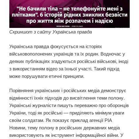
Скриншот з сайту Українська правда
Українська правда фокусується на історіях
військовополонених українців та їх родин. Водночас у
деяких публікаціях згадуються російські військові, іноді
з використанням відео за їхньої участі. Такий підхід
може порушувати етичні принципи.
Порівняння українських і російських медіа демонструє
відмінності їхніх підходів до висвітлення теми полону.
Українські журналісти пишуть переважно про оборонців
України, тоді як російські — приділяють мінімум уваги
своїм солдатам. Як показує приклад агенції РІА
Новини, тему полону в російських державних медіа
використовують як інструмент інформаційної війни. У