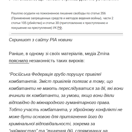
Скриншот з сайту РІА новини
Раніше, в одному зі своїх матеріалів, медіа Zmina
пояснило
незаконність таких вироків:
“Російська Федерація грубо порушує привілеї
комбатантів. Зміст привілеїв полягає в тому, що
комбатанти не мають переслідуватися за дії, які вони
вчинили як комбатанти, за умови, якщо вони діяли
відповідно до міжнародного гуманітарного права.
Тобто участь комбатанта, у збройному конфлікті не
може бути основою для притягнення його до
кримінальної відповідальності, зокрема за
“найманство” та “вчинення дій, спрямованих на