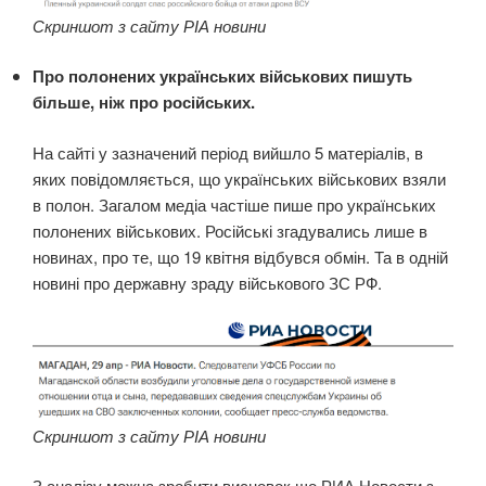
Скриншот з сайту РІА новини
Про полонених українських військових пишуть
більше, ніж про російських.
На сайті у зазначений період вийшло 5 матеріалів, в
яких повідомляється, що українських військових взяли
в полон. Загалом медіа частіше пише про українських
полонених військових. Російські згадувались лише в
новинах, про те, що 19 квітня відбувся обмін. Та в одній
новині про державну зраду військового ЗС РФ.
Скриншот з сайту РІА новини
З аналізу можна зробити висновок що РИА Новости з