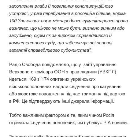
захоплення влади й повалення конституційного
устрою”, у разі перебування в полоні.Ба більше, норма
100 Звичаєвих норм міжнародного гуманітарного права
визначає, що нікого не може бути визнано винним або
засуджено, окрім як за вироком справедливого й
компетентного суду, що забезпечує всі основні
гарантії справедливого судочинства”.
Радіо Свобода
повідомляло
, що у
звіті
управління
Верховного комісара ООН з прав людини (УВКПЛ)
йдеться: 169 зі 174 опитаних українських
військовополонених надали свідчення про катування
або жорстоке поводження під час тримання під вартою
в РФ. Це підтверджують інші джерела інформації.
Тобто важливим фактором є те, яким чином Росія
отримала свідчення полонених, які публікує РІА новини.
Загалом на сайті було виявлено 5 новин про винесення