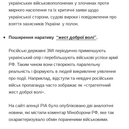
українських військовополонених у злочинах проти
мирного населення та їх критичні заяви щодо
української сторони, судові вироки і повідомлення про
взяття захисників України у полон.
Поширення наративу
“жест доброї волі”
.
Російські державні ЗМІ періодично применшують
український опір і перебільшують військові успіхи армії
РФ. Таким чином вони створюють паралельну
реальність і формують в людей викривлене уявлення
про події. Наприклад, відступи та невдачі російських
військ пропаганда часто зображає як «стратегічний
жест доброї волі».
На сайті агенції РІА було опубліковано дві аналогічні
новини, які містили коментар Міноборони РФ, яке так
охарактеризувало обмін пораненими військовими.