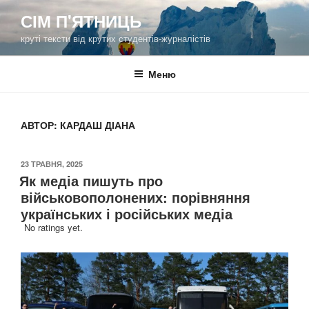
Перейти
СІМ П'ЯТНИЦЬ
до
круті тексти від крутих студентів-журналістів
вмісту
Меню
АВТОР:
КАРДАШ ДІАНА
ОПУБЛІКОВАНО
23 ТРАВНЯ, 2025
Як медіа пишуть про
військовополонених: порівняння
українських і російських медіа
No ratings yet.