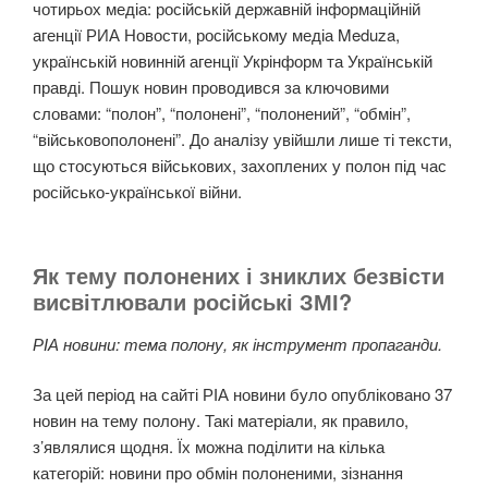
чотирьох медіа: російській державній інформаційній
агенції РИА Новости, російському медіа Meduza,
українській новинній агенції Укрінформ та Українській
правді. Пошук новин проводився за ключовими
словами: “полон”, “полонені”, “полонений”, “обмін”,
“військовополонені”. До аналізу увійшли лише ті тексти,
що стосуються військових, захоплених у полон під час
російсько-української війни.
Як тему полонених і зниклих безвісти
висвітлювали російські ЗМІ?
РІА новини: тема полону, як інструмент пропаганди.
За цей період на сайті РІА новини було опубліковано 37
новин на тему полону. Такі матеріали, як правило,
з’являлися щодня. Їх можна поділити на кілька
категорій: новини про обмін полоненими, зізнання