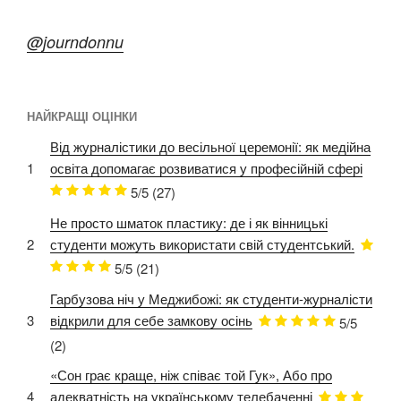
@journdonnu
НАЙКРАЩІ ОЦІНКИ
Від журналістики до весільної церемонії: як медійна
1
освіта допомагає розвиватися у професійній сфері
5/5
(27)
Не просто шматок пластику: де і як вінницькі
2
студенти можуть використати свій студентський.
5/5
(21)
Гарбузова ніч у Меджибожі: як студенти-журналісти
3
відкрили для себе замкову осінь
5/5
(2)
«Сон грає краще, ніж співає той Гук», Або про
4
адекватність на українському телебаченні