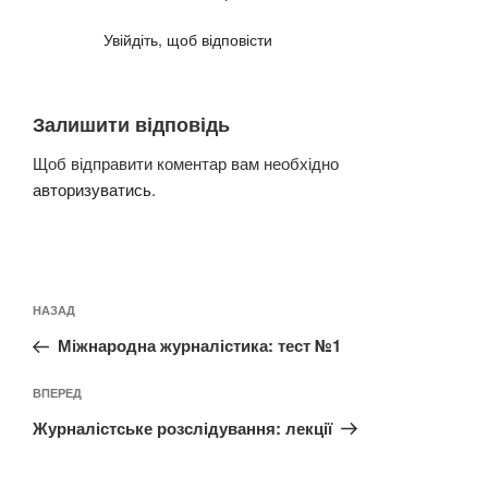
Увійдіть, щоб відповісти
Залишити відповідь
Щоб відправити коментар вам необхідно
авторизуватись
.
Навігація
Попередній
НАЗАД
записів
запис:
Міжнародна журналістика: тест №1
Наступний
ВПЕРЕД
запис
Журналістське розслідування: лекції