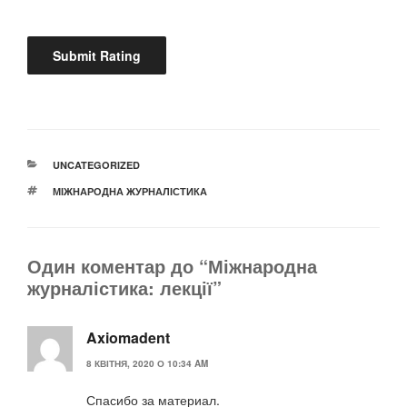
КАТЕГОРІЇ
UNCATEGORIZED
ПОЗНАЧКИ
МІЖНАРОДНА ЖУРНАЛІСТИКА
Один коментар до “Міжнародна
журналістика: лекції”
Axiomadent
8 КВІТНЯ, 2020 О 10:34 AM
Спасибо за материал.