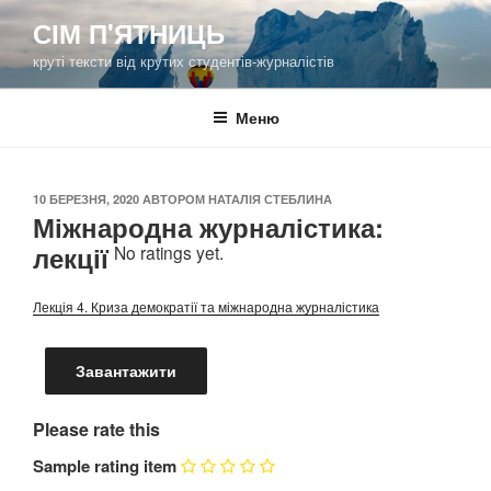
Перейти
СІМ П'ЯТНИЦЬ
до
круті тексти від крутих студентів-журналістів
вмісту
Меню
ОПУБЛІКОВАНО
10 БЕРЕЗНЯ, 2020
АВТОРОМ
НАТАЛІЯ СТЕБЛИНА
Міжнародна журналістика:
лекції
No ratings yet.
Лекція 4. Криза демократії та міжнародна журналістика
Завантажити
Please rate this
Sample rating item