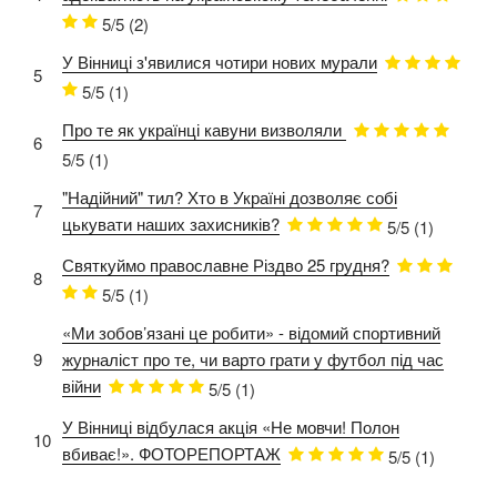
5/5
(2)
У Вінниці з'явилися чотири нових мурали
5
5/5
(1)
Про те як українці кавуни визволяли
6
5/5
(1)
"Надійний" тил? Хто в Україні дозволяє собі
7
цькувати наших захисників?
5/5
(1)
Святкуймо православне Різдво 25 грудня?
8
5/5
(1)
«Ми зобов’язані це робити» - відомий спортивний
9
журналіст про те, чи варто грати у футбол під час
війни
5/5
(1)
У Вінниці відбулася акція «Не мовчи! Полон
10
вбиває!». ФОТОРЕПОРТАЖ
5/5
(1)