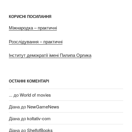
КОРИСНІ ПОСИЛАННЯ
Міжнародка – практичні
Розслідування – практичні
Інститут демократії імені Пилипа Орлика
ОСТАННІ КОМЕНТАРІ
...
до
World of movies
Діана
до
NewGameNews
Діана
до
koltativ-com
Діана
до
ShelfofBooks