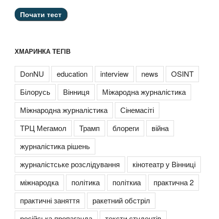
ХМАРИНКА ТЕГІВ
DonNU
education
interview
news
OSINT
Білорусь
Вінниця
Міжародна журналістика
Міжнародна журналістика
Сінемасіті
ТРЦ Мегамол
Трамп
блореги
війна
журналістика рішень
журналістське розслідування
кінотеатр у Вінниці
міжнародка
політика
політкиа
практична 2
практичні заняття
ракетний обстріл
російська пропаганда
тексти студентів