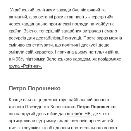
Український політикум завжди був пістрявий та
активний, а за останні роки став навіть «перегрітий»
через кардинально протилежні погляди на майбутнє
країни. Звісно, теперішній загарбник витрачав немало
ресурсів для дестабілізації ситуації. Проте зараз можна
сміливо констатувати, що політичні дискусії дещо
змінили свій характер. І причина цьому не тільки війна,
а й 93% підтримки Зеленського народом, як повідомляє
група «Рейтинг».
Петро Порошенко
Краще всього це демонструє найбільший опонент
діючого Президента Зеленського
Петро Порошенко
,
що на другий день війни дав
інтерв’ю НВ
, де чітко
артикулював підтримку владі, розповів про «чистий
лист стосунків» та об’єднання проти спільного ворога –