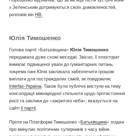
з Зеленським дотримуються своїх домовленостей,
розповів він
НВ.
Юлія Тимошенко
Голова партії «Батьківщина»
Юлія Тимошенко
передавала дуже схожі меседжі. Звісно, її електорат
вимагає підвищеної уваги до гуманітарних питань,
зокрема пані Юлія закликала забезпечити грошові
виплати для постраждалих сімей, як повідомляє
Interfax-Україна
. Також були публічні виступи на тему
консолідації міжнародної спільноти щодо протистояння
росії та заклики до «закритого неба», вказується на
сайті
її партії
.
Проте на Платформі Тимошенко «
Батьківщина
» згадки
про минулих політичних суперників з часу війни