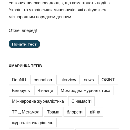
світових високопосадовців, що коментують події в
Україні та українських чиновників, які опікуються
міжнародним порядком денним.
Отже, вперед!
ХМАРИНКА ТЕГІВ
DonNU
education
interview
news
OSINT
Білорусь
Вінниця
Міжародна журналістика
Міжнародна журналістика
Сінемасіті
ТРЦ Мегамол
Трамп
блореги
війна
журналістика рішень