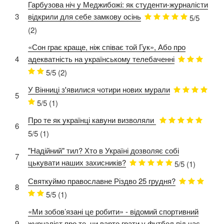
Гарбузова ніч у Меджибожі: як студенти-журналісти
3
відкрили для себе замкову осінь
5/5
(2)
«Сон грає краще, ніж співає той Гук», Або про
4
адекватність на українському телебаченні
5/5
(2)
У Вінниці з'явилися чотири нових мурали
5
5/5
(1)
Про те як українці кавуни визволяли
6
5/5
(1)
"Надійний" тил? Хто в Україні дозволяє собі
7
цькувати наших захисників?
5/5
(1)
Святкуймо православне Різдво 25 грудня?
8
5/5
(1)
«Ми зобов’язані це робити» - відомий спортивний
9
журналіст про те, чи варто грати у футбол під час