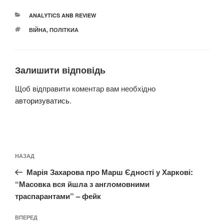
КАТЕГОРІЇ
ANALYTICS ANB REVIEW
ПОЗНАЧКИ
ВІЙНА
,
ПОЛІТКИА
Залишити відповідь
Щоб відправити коментар вам необхідно
авторизуватись
.
Навігація
Попередній
НАЗАД
записів
запис:
Марія Захарова про Марш Єдності у Харкові:
“Масовка вся йшла з англомовними
траспарантами” – фейк
Наступний
ВПЕРЕД