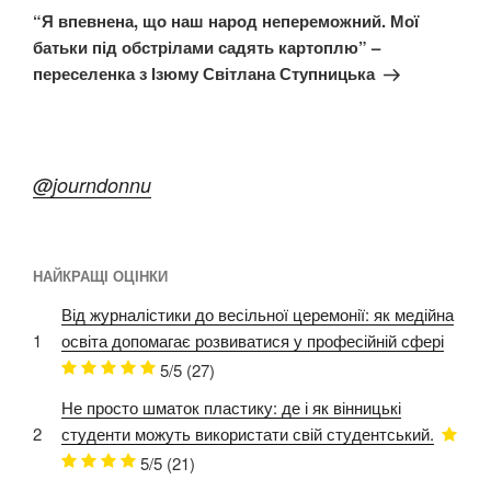
запис
“Я впевнена, що наш народ непереможний. Мої
батьки під обстрілами садять картоплю” –
переселенка з Ізюму Світлана Ступницька
@journdonnu
НАЙКРАЩІ ОЦІНКИ
Від журналістики до весільної церемонії: як медійна
1
освіта допомагає розвиватися у професійній сфері
5/5
(27)
Не просто шматок пластику: де і як вінницькі
2
студенти можуть використати свій студентський.
5/5
(21)