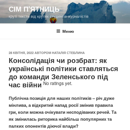
Перейти
СІМ П'ЯТНИЦЬ
до
круті тексти від крутих студентів-журналістів
вмісту
Меню
ОПУБЛІКОВАНО
28 КВІТНЯ, 2022
АВТОРОМ
НАТАЛІЯ СТЕБЛИНА
Консолідація чи розбрат: як
українські політики ставляться
до команди Зеленського під
час війни
No ratings yet.
Публічна позиція для наших політиків – річ дуже
мінлива, а відкритий напад росії змінив правила
гри, коли можна очікувати несподіваних речей. Та
як змінилась риторика найбільш популярних та
палких опонентів діючої влади?