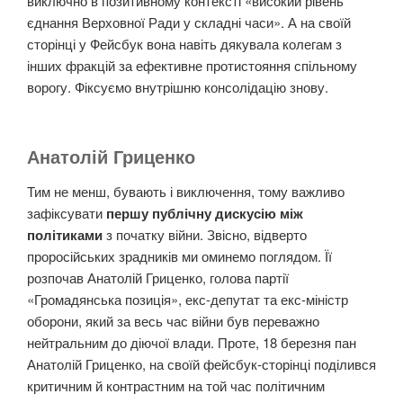
виключно в позитивному контексті «високий рівень
єднання Верховної Ради у складні часи». А на своїй
сторінці у Фейсбук вона навіть дякувала колегам з
інших фракцій за ефективне протистояння спільному
ворогу. Фіксуємо внутрішню консолідацію знову.
Анатолій Гриценко
Тим не менш, бувають і виключення, тому важливо
зафіксувати
першу публічну дискусію між
політиками
з початку війни. Звісно, відверто
проросійських зрадників ми оминемо поглядом. Її
розпочав Анатолій Гриценко, голова партії
«Громадянська позиція», екс-депутат та екс-міністр
оборони, який за весь час війни був переважно
нейтральним до діючої влади. Проте, 18 березня пан
Анатолій Гриценко, на своїй фейсбук-сторінці поділився
критичним й контрастним на той час політичним