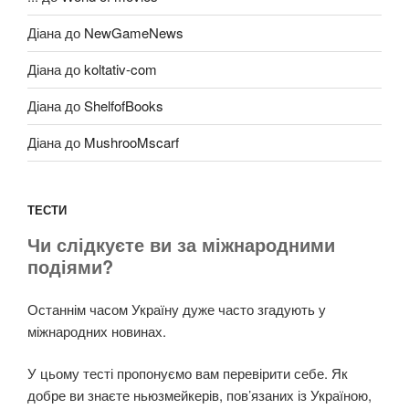
Діана
до
NewGameNews
Діана
до
koltativ-com
Діана
до
ShelfofBooks
Діана
до
MushrooMscarf
ТЕСТИ
Чи слідкуєте ви за міжнародними
подіями?
Останнім часом Україну дуже часто згадують у
міжнародних новинах.
У цьому тесті пропонуємо вам перевірити себе. Як
добре ви знаєте ньюзмейкерів, пов’язаних із Україною,