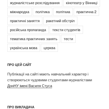
журналістське розслідування
кінотеатр у Вінниці
міжнародка
політика
політкиа
практична 2
практичні заняття
ракетний обстріл
російська пропаганда
тексти студентів
тематика практичних занять
тести
українська мова
церква
ПРО ЦЕЙ САЙТ
Публікації на сайті мають навчальний характер і
створюються чудовими студентами-журналістами
ДонНУ імені Василя Стуса
ПРО ВИКЛАДАЧА