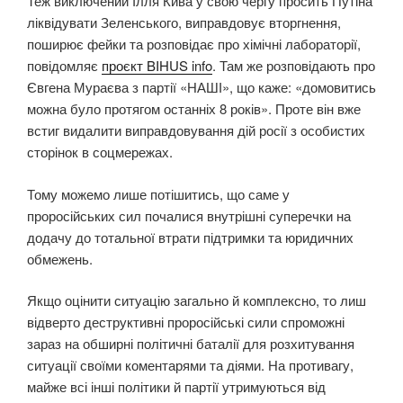
Теж виключений Ілля Кива у свою чергу просить Путіна
ліквідувати Зеленського, виправдовує вторгнення,
поширює фейки та розповідає про хімічні лабораторії,
повідомляє
проєкт BIHUS info
. Там же розповідають про
Євгена Мураєва з партії «НАШІ», що каже: «домовитись
можна було протягом останніх 8 років». Проте він вже
встиг видалити виправдовування дій росії з особистих
сторінок в соцмережах.
Тому можемо лише потішитись, що саме у
проросійських сил почалися внутрішні суперечки на
додачу до тотальної втрати підтримки та юридичних
обмежень.
Якщо оцінити ситуацію загально й комплексно, то лиш
відверто деструктивні проросійські сили спроможні
зараз на обширні політичні баталії для розхитування
ситуації своїми коментарями та діями. На противагу,
майже всі інші політики й партії утримуються від