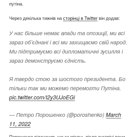
путіна.
Через декілька тижнів на
сторінці в Twitter
він додав:
У нас більше немає влади та опозиції, ми всі
зараз об’єднані і всі ми захищаємо свій народ.
Ми підтримуємо всі дипломатичні зусилля і
зараз демонструємо єдність.
Я твердо стою за шостого президента. Бо
тільки так ми можемо перемогти Путіна.
pic.twitter.com/I2y3UJoEGi
— Петро Порошенко (@poroshenko)
March
11, 2022
Порошенко відзначив, що за місяць після зустрічі вони