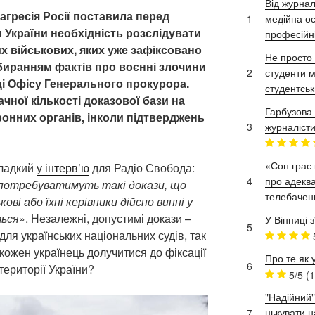
Від журнал
гресія Росії поставила перед
1
медійна ос
України необхідність розслідувати
професійн
х військових, яких уже зафіксовано
Не просто 
збиранням фактів про воєнні злочини
2
студенти м
ці Офісу Генерального прокурора.
студентськ
чної кількості доказової бази на
Гарбузова 
ронних органів, інколи підтверджень
3
журналісти
«Сон грає 
Гладкий
у інтерв’ю
для Радіо Свобода:
4
про адеква
 потребуватимуть такі докази, що
телебачен
кові або їхні керівники дійсно винні у
ться
». Незалежні, допустимі докази –
У Вінниці 
5
 для українських національних судів, так
кожен українець долучитися до фіксації
Про те як 
6
 території України?
5/5
(1
"Надійний"
цькувати н
7