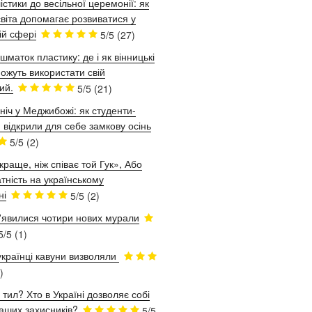
істики до весільної церемонії: як
віта допомагає розвиватися у
ій сфері
5/5
(27)
шматок пластику: де і як вінницькі
ожуть використати свій
ий.
5/5
(21)
ніч у Меджибожі: як студенти-
 відкрили для себе замкову осінь
5/5
(2)
краще, ніж співає той Гук», Або
тність на українському
ні
5/5
(2)
з'явилися чотири нових мурали
5/5
(1)
українці кавуни визволяли
)
 тил? Хто в Україні дозволяє собі
аших захисників?
5/5