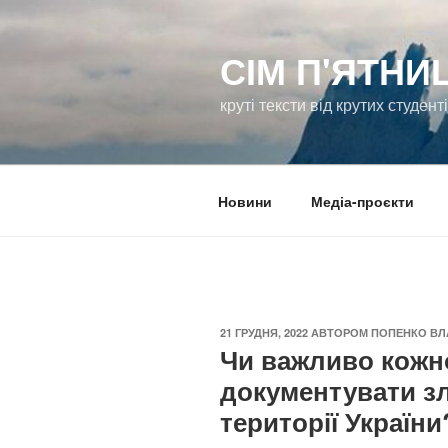
Перейти
до
СІМ П'ЯТНИ
вмісту
круті тексти від крутих студент
Новини
Медіа-проєкти
ОПУБЛІКОВАНО
21 ГРУДНЯ, 2022
АВТОРОМ
ПОПЕНКО ВЛ
Чи важливо кожн
документувати зло
території України