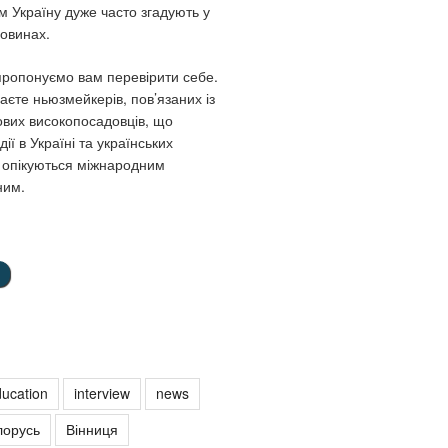
м Україну дуже часто згадують у
овинах.
 пропонуємо вам перевірити себе.
аєте ньюзмейкерів, пов’язаних із
ових високопосадовців, що
ії в Україні та українських
і опікуються міжнародним
ним.
ucation
interview
news
лорусь
Вінниця