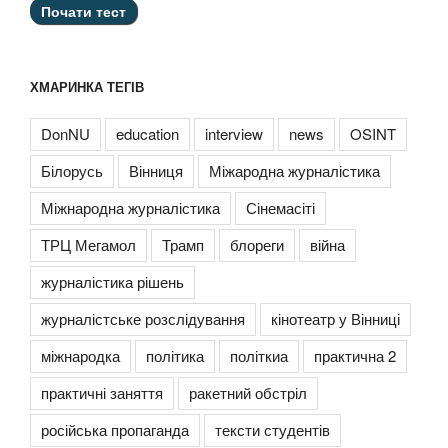
ХМАРИНКА ТЕГІВ
DonNU
education
interview
news
OSINT
Білорусь
Вінниця
Міжародна журналістика
Міжнародна журналістика
Сінемасіті
ТРЦ Мегамол
Трамп
блореги
війна
журналістика рішень
журналістське розслідування
кінотеатр у Вінниці
міжнародка
політика
політкиа
практична 2
практичні заняття
ракетний обстріл
російська пропаганда
тексти студентів