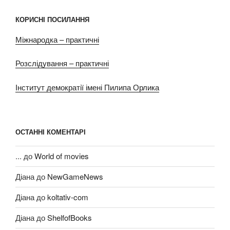
КОРИСНІ ПОСИЛАННЯ
Міжнародка – практичні
Розслідування – практичні
Інститут демократії імені Пилипа Орлика
ОСТАННІ КОМЕНТАРІ
...
до
World of movies
Діана
до
NewGameNews
Діана
до
koltativ-com
Діана
до
ShelfofBooks