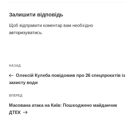
Залишити відповідь
Щоб відправити коментар вам необхідно
авторизуватись
.
Навігація
Попередній
НАЗАД
записів
запис:
Олексій Кулеба повідомив про 26 спецпроєктів із
захисту води
Наступний
ВПЕРЕД
запис
Масована атака на Київ: Пошкоджено майданчик
ДТЕК