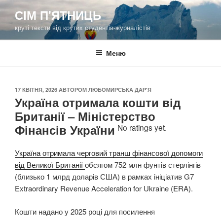
Перейти
СІМ П'ЯТНИЦЬ
до
круті тексти від крутих студентів-журналістів
вмісту
Меню
ОПУБЛІКОВАНО
17 КВІТНЯ, 2026
АВТОРОМ
ЛЮБОМИРСЬКА ДАР'Я
Україна отримала кошти від
Британії – Міністерство
Фінансів України
No ratings yet.
Україна отримала черговий транш фінансової допомоги
від Великої Британії
обсягом 752 млн фунтів стерлінгів
(близько 1 млрд доларів США) в рамках ініціатив G7
Extraordinary Revenue Acceleration for Ukraine (ERA).
Кошти надано у 2025 році для посилення