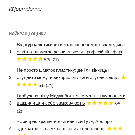
@journdonnu
НАЙКРАЩІ ОЦІНКИ
Від журналістики до весільної церемонії: як медійна
1
освіта допомагає розвиватися у професійній сфері
5/5
(27)
Не просто шматок пластику: де і як вінницькі
2
студенти можуть використати свій студентський.
5/5
(21)
Гарбузова ніч у Меджибожі: як студенти-журналісти
3
відкрили для себе замкову осінь
5/5
(2)
«Сон грає краще, ніж співає той Гук», Або про
4
адекватність на українському телебаченні