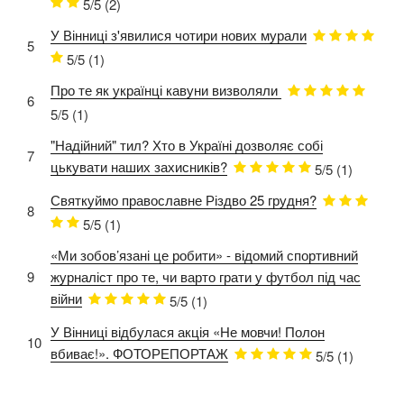
5/5
(2)
У Вінниці з'явилися чотири нових мурали
5
5/5
(1)
Про те як українці кавуни визволяли
6
5/5
(1)
"Надійний" тил? Хто в Україні дозволяє собі
7
цькувати наших захисників?
5/5
(1)
Святкуймо православне Різдво 25 грудня?
8
5/5
(1)
«Ми зобов’язані це робити» - відомий спортивний
9
журналіст про те, чи варто грати у футбол під час
війни
5/5
(1)
У Вінниці відбулася акція «Не мовчи! Полон
10
вбиває!». ФОТОРЕПОРТАЖ
5/5
(1)