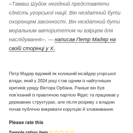
«Тамаш Шуйок негідний представляти
єдність угорської нації. Він нездатний бути
охоронцем законності. Він нездатний бути
моральним авторитетом чи взірцем для
наслідування», —
написав Петр Мадяр на
своїй сторінці у Х.
Петр Мадяр відомий як колишній інсайдер угорської
влади, який у 2024 році став одним із найгучніших
критиків уряду Віктора Орбана. Раніше він був
пов’язаний із правлячою партією Фідес та працював у
державних структурах, але після розриву з владою
почав публічно викривати корупцію й зловживання.
Please rate this
Sample rating item