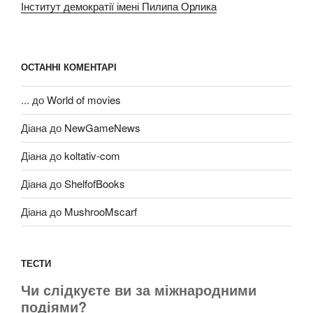
Інститут демократії імені Пилипа Орлика
ОСТАННІ КОМЕНТАРІ
...
до
World of movies
Діана
до
NewGameNews
Діана
до
koltativ-com
Діана
до
ShelfofBooks
Діана
до
MushrooMscarf
ТЕСТИ
Чи слідкуєте ви за міжнародними
подіями?