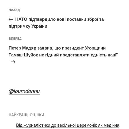
Навігація
Попередній
НАЗАД
записів
запис:
НАТО підтвердило нові поставки зброї та
підтримку України
Наступний
ВПЕРЕД
запис
Петер Мадяр заявив, що президент Угорщини
Тамаш Шуйок не гідний представляти єдність нації
@journdonnu
НАЙКРАЩІ ОЦІНКИ
Від журналістики до весільної церемонії: як медійна