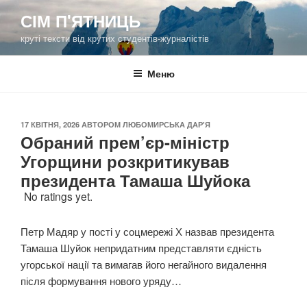
Перейти
СІМ П'ЯТНИЦЬ
до
круті тексти від крутих студентів-журналістів
вмісту
Меню
ОПУБЛІКОВАНО
17 КВІТНЯ, 2026
АВТОРОМ
ЛЮБОМИРСЬКА ДАР'Я
Обраний прем’єр-міністр
Угорщини розкритикував
президента Тамаша Шуйока
No ratings yet.
Петр Мадяр у пості у соцмережі Х назвав президента
Тамаша Шуйок непридатним представляти єдність
угорської нації та вимагав його негайного видалення
після формування нового уряду…