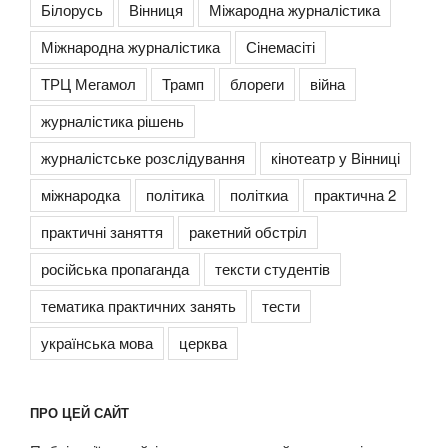
Білорусь
Вінниця
Міжародна журналістика
Міжнародна журналістика
Сінемасіті
ТРЦ Мегамол
Трамп
блореги
війна
журналістика рішень
журналістське розслідування
кінотеатр у Вінниці
міжнародка
політика
політкиа
практична 2
практичні заняття
ракетний обстріл
російська пропаганда
тексти студентів
тематика практичних занять
тести
українська мова
церква
ПРО ЦЕЙ САЙТ