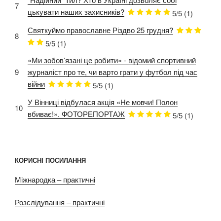
7
цькувати наших захисників?
5/5
(1)
Святкуймо православне Різдво 25 грудня?
8
5/5
(1)
«Ми зобов’язані це робити» - відомий спортивний
9
журналіст про те, чи варто грати у футбол під час
війни
5/5
(1)
У Вінниці відбулася акція «Не мовчи! Полон
10
вбиває!». ФОТОРЕПОРТАЖ
5/5
(1)
КОРИСНІ ПОСИЛАННЯ
Міжнародка – практичні
Розслідування – практичні