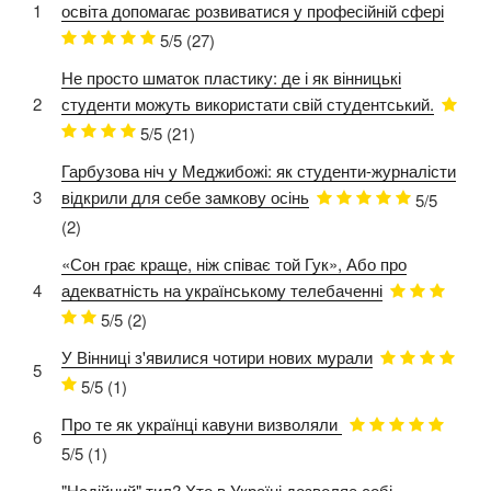
1
освіта допомагає розвиватися у професійній сфері
5/5
(27)
Не просто шматок пластику: де і як вінницькі
2
студенти можуть використати свій студентський.
5/5
(21)
Гарбузова ніч у Меджибожі: як студенти-журналісти
3
відкрили для себе замкову осінь
5/5
(2)
«Сон грає краще, ніж співає той Гук», Або про
4
адекватність на українському телебаченні
5/5
(2)
У Вінниці з'явилися чотири нових мурали
5
5/5
(1)
Про те як українці кавуни визволяли
6
5/5
(1)
"Надійний" тил? Хто в Україні дозволяє собі