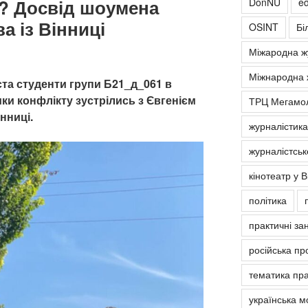
м? Досвід шоумена
DonNU
ed
а із Вінниці
OSINT
Бі
Міжародна ж
Міжнародна 
ста студенти групи Б21_д_061 в
ки конфлікту зустрілись з Євгенієм
ТРЦ Мегамо
нниці.
журналістика
журналістськ
кінотеатр у В
політика
практичні за
російська пр
тематика пра
українська м