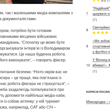
5/5
(1
"Надійний"
и, так і маленькими медіа-компаніями з
цькувати н
7
та документалістами.
(1)
Святкуймо
8
ером, потрібно бути готовим
ставниками місцевих військових
«Ми зобов’
омандувань. “Спочатку це може бути
9
спортивний
 організувати інтерв’ю із Володимиром
у футбол п
вуватися. Це наша буденна робота.
його виконувати”, – говорить фіксер.
У Вінниці 
вбиває!»
10
(1)
итання безпеки. “Ніхто окрім вас не
сера – це праця, яка пов’язана із
 нас робота фіксера не страхується”, –
еба заздалегідь попіклуватися про
КОРИСНІ ПОСИЛ
ть допомогти найбільші медіа-хаби,
 із собою аптечку: у ній турнікет
Міжнародка – 
зка, наприклад, CAT або СІЧ –