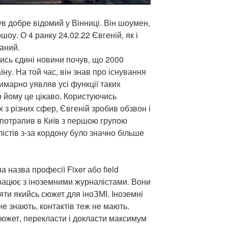
ув добре відомий у Вінниці. Він шоумен,
шоу. О 4 ранку 24.02.22 Євгеній, як і
ваний.
чись єдині новини почув, що 2000
їну. На той час, він знав про існування
имарно уявляв усі функції таких
що йому це цікаво. Користуючись
 з різних сфер, Євгеній зробив обзвон і
потрапив в Київ з першою групою
лістів з-за кордону було значно більше
 назва професії Fixer або field
працює з іноземними журналістами. Вони
ти якийсь сюжет для іноЗМІ. Іноземні
не знають, контактів теж не мають.
сюжет, перекласти і докласти максимум