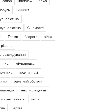
ucation
interview
news
лорусь
Вінниця
урналістика
журналістика
Сінемасіті
л
Трамп
блореги
війна
 рішень
е розслідування
інниці
міжнародка
політкиа
практична 2
няття
ракетний обстріл
опаганда
тексти студентів
ктичних занять
тести
ова
церква