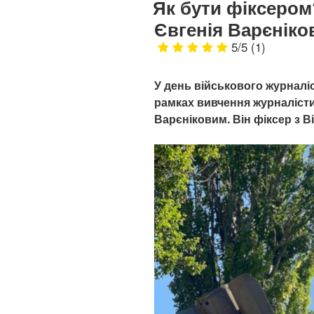
Як бути фіксеро
Євгенія Варєніков
5/5
(1)
У день військового журналі
рамках вивчення журналісти
Варєніковим. Він фіксер з Ві