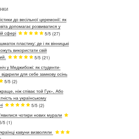
ІНКИ
істики до весільної церемонії: як
віта допомагає розвиватися у
ій сфері
5/5
(27)
шматок пластику: де і як вінницькі
ожуть використати свій
ий.
5/5
(21)
ніч у Меджибожі: як студенти-
 відкрили для себе замкову осінь
5/5
(2)
краще, ніж співає той Гук», Або
тність на українському
ні
5/5
(2)
з'явилися чотири нових мурали
5/5
(1)
українці кавуни визволяли