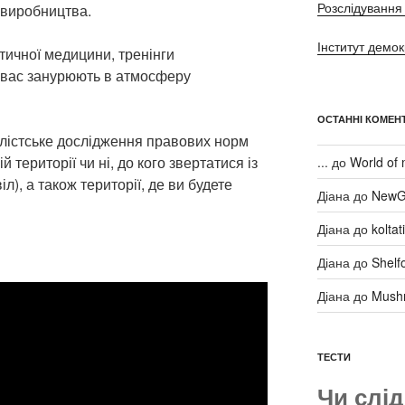
Розслідування 
 виробництва.
Інститут демок
тичної медицини, тренінги
 вас занурюють в атмосферу
ОСТАННІ КОМЕНТ
лістське дослідження правових норм
 території чи ні, до кого звертатися із
...
до
World of 
л), а також території, де ви будете
Діана
до
NewG
Діана
до
kolta
Діана
до
Shelf
Діана
до
Mush
ТЕСТИ
Чи слід