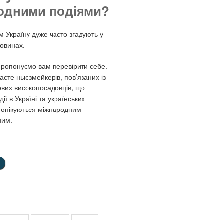
одними подіями?
м Україну дуже часто згадують у
овинах.
 пропонуємо вам перевірити себе.
аєте ньюзмейкерів, пов’язаних із
ових високопосадовців, що
ії в Україні та українських
і опікуються міжнародним
ним.