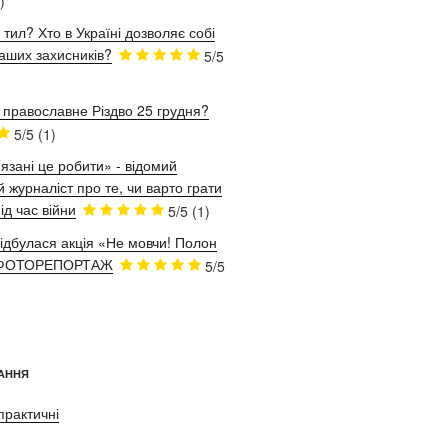
)
 тил? Хто в Україні дозволяє собі
аших захисників?
5/5
 православне Різдво 25 грудня?
5/5
(1)
язані це робити» - відомий
 журналіст про те, чи варто грати
ід час війни
5/5
(1)
відбулася акція «Не мовчи! Полон
. ФОТОРЕПОРТАЖ
5/5
АННЯ
практичні