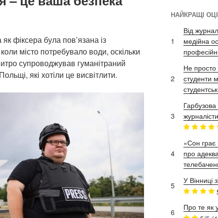
 – це ваша безпека
НАЙКРАЩІ ОЦ
Від журнал
к фіксера була пов’язана із
1
медійна ос
 коли місто потребувало води, оскільки
професійн
митро супроводжував гуманітраний
Не просто 
Польщі, які хотіли це висвітлити.
2
студенти м
студентськ
Гарбузова 
3
журналісти
«Сон грає 
4
про адеква
телебачен
У Вінниці 
5
Про те як 
6