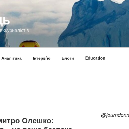
ЦЬ
ів-журналістів
Аналітика
Інтерв’ю
Блоги
Education
@journdon
Дмитро Олешко: