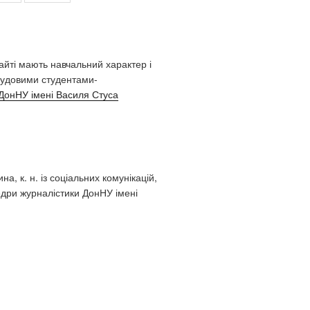
сайті мають навчальний характер і
удовими студентами-
ДонНУ імені Василя Стуса
а, к. н. із соціальних комунікацій,
дри журналістики ДонНУ імені