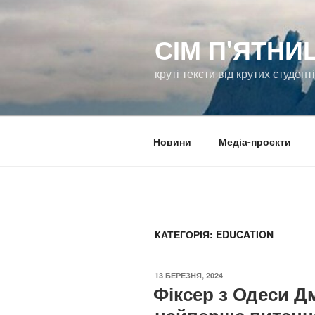
Перейти
до
СІМ П'ЯТНИ
вмісту
круті тексти від крутих студент
Новини
Медіа-проєкти
КАТЕГОРІЯ:
EDUCATION
ОПУБЛІКОВАНО
13 БЕРЕЗНЯ, 2024
Фіксер з Одеси 