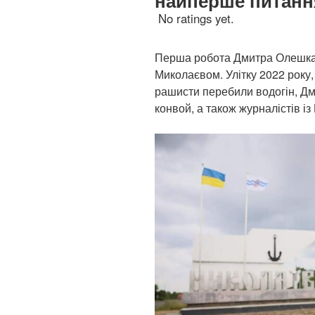
найперше питання
No ratings yet.
Перша робота Дмитра Олешка я
Миколаєвом. Улітку 2022 року,
рашисти перебили водогін, Д
конвой, а також журналістів із 