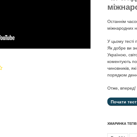
міжнар
Останнім часо
міжнародних н
У цьому тесті
Як добре ви зн
Україною, світ
коментують под
чиновників, як
порядком ден
Отже, вперед!
ХМАРИНКА ТЕГІВ