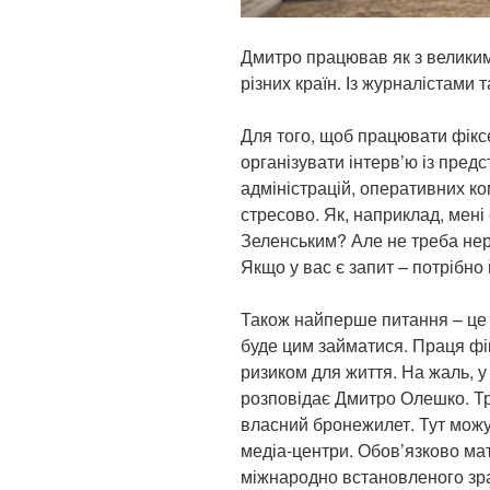
Дмитро працював як з великим
різних країн. Із журналістами 
Для того, щоб працювати фікс
організувати інтерв’ю із пред
адміністрацій, оперативних к
стресово. Як, наприклад, мені
Зеленським? Але не треба нер
Якщо у вас є запит – потрібно 
Також найперше питання – це п
буде цим займатися. Праця фік
ризиком для життя. На жаль, у
розповідає Дмитро Олешко. Тр
власний бронежилет. Тут можу
медіа-центри. Обов’язково мати
міжнародно встановленого зра