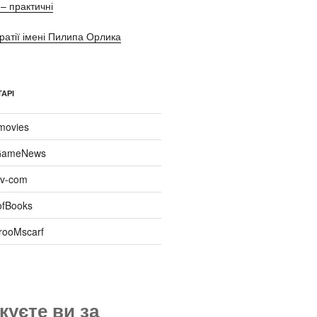
– практичні
ратії імені Пилипа Орлика
АРІ
movies
ameNews
tiv-com
ofBooks
rooMscarf
куєте ви за