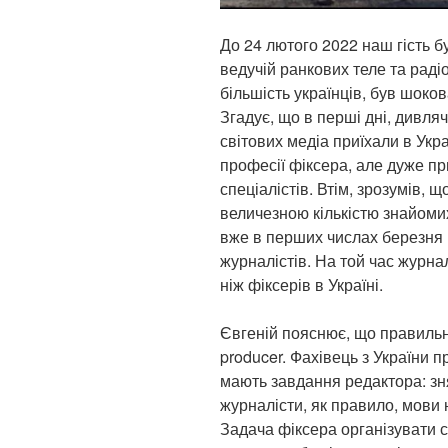
До 24 лютого 2022 наш гість б
ведучій ранкових теле та радіо
більшість українців, був шоко
Згадує, що в перші дні, дивля
світових медіа приїхали в Укра
професії фіксера, але дуже пр
спеціалістів. Втім, зрозумів, 
величезною кількістю знайомих
вже в перших числах березня 
журналістів. На той час журна
ніж фіксерів в Україні.
Євгеній пояснює, що правильна
producer. Фахівець з України 
мають завдання редактора: зня
журналісти, як правило, мови 
Задача фіксера організувати 