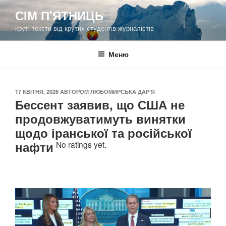
Перейти
СІМ П'ЯТНИЦЬ
до
круті тексти від крутих студентів-журналістів
вмісту
Меню
ОПУБЛІКОВАНО
17 КВІТНЯ, 2026
АВТОРОМ
ЛЮБОМИРСЬКА ДАР'Я
Бессент заявив, що США не
продовжуватимуть винятки
щодо іранської та російської
нафти
No ratings yet.