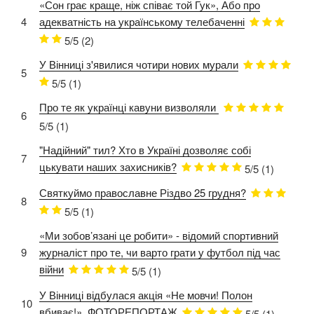
«Сон грає краще, ніж співає той Гук», Або про
4
адекватність на українському телебаченні
5/5
(2)
У Вінниці з'явилися чотири нових мурали
5
5/5
(1)
Про те як українці кавуни визволяли
6
5/5
(1)
"Надійний" тил? Хто в Україні дозволяє собі
7
цькувати наших захисників?
5/5
(1)
Святкуймо православне Різдво 25 грудня?
8
5/5
(1)
«Ми зобов’язані це робити» - відомий спортивний
9
журналіст про те, чи варто грати у футбол під час
війни
5/5
(1)
У Вінниці відбулася акція «Не мовчи! Полон
10
вбиває!». ФОТОРЕПОРТАЖ
5/5
(1)