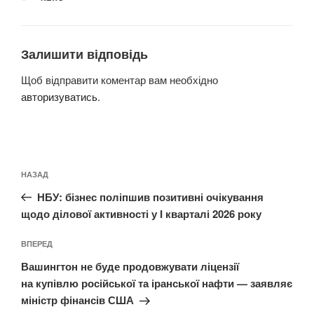
Залишити відповідь
Щоб відправити коментар вам необхідно
авторизуватись
.
Навігація
Попередній
НАЗАД
записів
запис:
НБУ: бізнес поліпшив позитивні очікування
щодо ділової активності у І кварталі 2026 року
Наступний
ВПЕРЕД
запис
Вашингтон не буде продовжувати ліцензії
на купівлю російської та іранської нафти — заявляє
міністр фінансів США