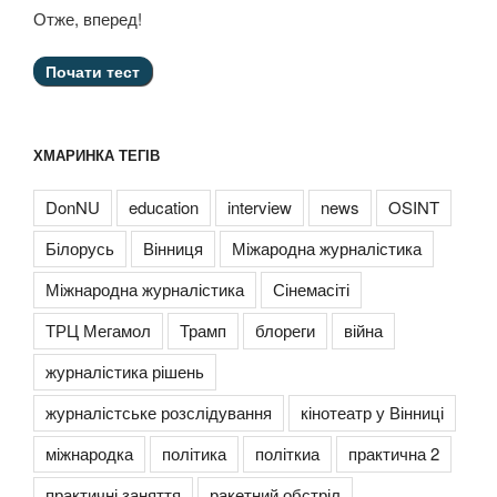
Отже, вперед!
ХМАРИНКА ТЕГІВ
DonNU
education
interview
news
OSINT
Білорусь
Вінниця
Міжародна журналістика
Міжнародна журналістика
Сінемасіті
ТРЦ Мегамол
Трамп
блореги
війна
журналістика рішень
журналістське розслідування
кінотеатр у Вінниці
міжнародка
політика
політкиа
практична 2
практичні заняття
ракетний обстріл