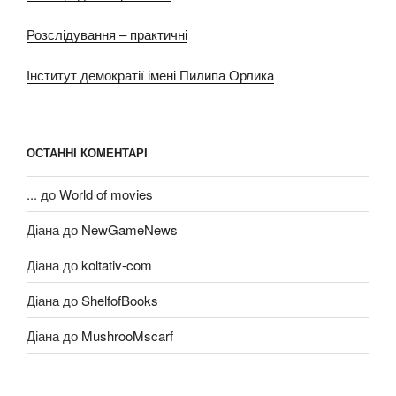
Розслідування – практичні
Інститут демократії імені Пилипа Орлика
ОСТАННІ КОМЕНТАРІ
...
до
World of movies
Діана
до
NewGameNews
Діана
до
koltativ-com
Діана
до
ShelfofBooks
Діана
до
MushrooMscarf