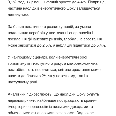
3,1%, тоді як рівень інфляції зросте до 4,4%. Попри це,
частина наслідків енергетичного шоку залишається
неминучою.
За більш негативного розвитку подій, за умови
подальших перебоїв у постачанні енергоносіїв і
посилення фінансових ризиків, глобальне зростання
може знизитися до 2,5%, а інфляція піднятися до 5,4%.
У найгіршому сценарії, коли енергетичні збої
триватимуть і наступного року, а макроекономічна
нестабільність посилиться, світове зростання може
впасти до близько 2% як у поточному, так і в
наступному році.
Аналітики підкреслюють, що наслідки шоку будуть
нерівномірними: найбільше постраждають країни-
імпортери енергоносіїв із низькими доходами та
обмеженими фінансовими резервами. Водночас