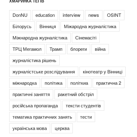
ХМАРИНКА ТЕГІВ
DonNU
education
interview
news
OSINT
Білорусь
Вінниця
Міжародна журналістика
Міжнародна журналістика
Сінемасіті
ТРЦ Мегамол
Трамп
блореги
війна
журналістика рішень
журналістське розслідування
кінотеатр у Вінниці
міжнародка
політика
політкиа
практична 2
практичні заняття
ракетний обстріл
російська пропаганда
тексти студентів
тематика практичних занять
тести
українська мова
церква