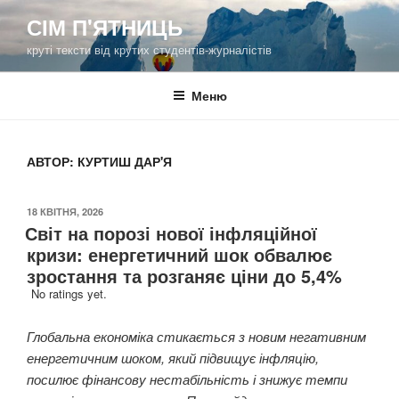
Перейти
СІМ П'ЯТНИЦЬ
до
круті тексти від крутих студентів-журналістів
вмісту
Меню
АВТОР:
КУРТИШ ДАР'Я
ОПУБЛІКОВАНО
18 КВІТНЯ, 2026
Світ на порозі нової інфляційної
кризи: енергетичний шок обвалює
зростання та розганяє ціни до 5,4%
No ratings yet.
Глобальна економіка стикається з новим негативним
енергетичним шоком, який підвищує інфляцію,
посилює фінансову нестабільність і знижує темпи