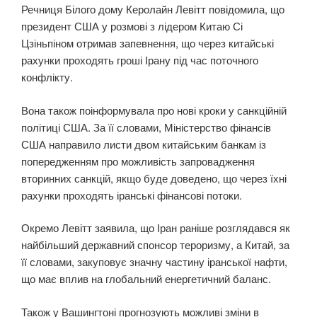
Речниця Білого дому Керолайн Левітт повідомила, що
президент США у розмові з лідером Китаю Сі
Цзіньпіном отримав запевнення, що через китайські
рахунки проходять гроші Ірану під час поточного
конфлікту.
Вона також поінформувала про нові кроки у санкційній
політиці США. За її словами, Міністерство фінансів
США направило листи двом китайським банкам із
попередженням про можливість запровадження
вторинних санкцій, якщо буде доведено, що через їхні
рахунки проходять іранські фінансові потоки.
Окремо Левітт заявила, що Іран раніше розглядався як
найбільший державний спонсор тероризму, а Китай, за
її словами, закуповує значну частину іранської нафти,
що має вплив на глобальний енергетичний баланс.
Також у Вашингтоні прогнозують можливі зміни в