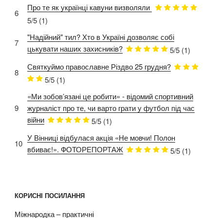
Про те як українці кавуни визволяли
6
5/5
(1)
"Надійний" тил? Хто в Україні дозволяє собі
7
цькувати наших захисників?
5/5
(1)
Святкуймо православне Різдво 25 грудня?
8
5/5
(1)
«Ми зобов’язані це робити» - відомий спортивний
9
журналіст про те, чи варто грати у футбол під час
війни
5/5
(1)
У Вінниці відбулася акція «Не мовчи! Полон
10
вбиває!». ФОТОРЕПОРТАЖ
5/5
(1)
КОРИСНІ ПОСИЛАННЯ
Міжнародка – практичні