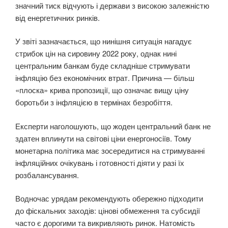
значний тиск відчують і держави з високою залежністю
від енергетичних ринків.
У звіті зазначається, що нинішня ситуація нагадує
стрибок цін на сировину 2022 року, однак нині
центральним банкам буде складніше стримувати
інфляцію без економічних втрат. Причина — більш
«плоска» крива пропозиції, що означає вищу ціну
боротьби з інфляцією в термінах безробіття.
Експерти наголошують, що жоден центральний банк не
здатен вплинути на світові ціни енергоносіїв. Тому
монетарна політика має зосередитися на стримуванні
інфляційних очікувань і готовності діяти у разі їх
розбалансування.
Водночас урядам рекомендують обережно підходити
до фіскальних заходів: цінові обмеження та субсидії
часто є дорогими та викривляють ринок. Натомість