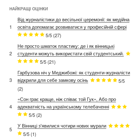
НАЙКРАЩІ ОЦІНКИ
Від журналістики до весільної церемонії: як медійна
1
освіта допомагає розвиватися у професійній сфері
5/5
(27)
Не просто шматок пластику: де і як вінницькі
2
студенти можуть використати свій студентський.
5/5
(21)
Гарбузова ніч у Меджибожі: як студенти-журналісти
3
відкрили для себе замкову осінь
5/5
(2)
«Сон грає краще, ніж співає той Гук», Або про
4
адекватність на українському телебаченні
5/5
(2)
У Вінниці з'явилися чотири нових мурали
5
5/5
(1)