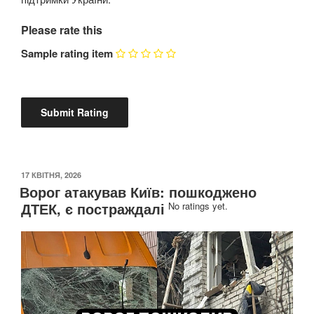
Please rate this
Sample rating item
ОПУБЛІКОВАНО
17 КВІТНЯ, 2026
Ворог атакував Київ: пошкоджено
ДТЕК, є постраждалі
No ratings yet.