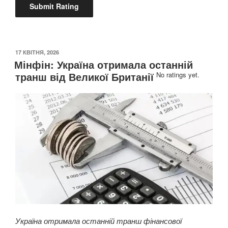
ОПУБЛІКОВАНО
17 КВІТНЯ, 2026
Мінфін: Україна отримала останній
транш від Великої Британії
No ratings yet.
Україна отримала останній транш фінансової