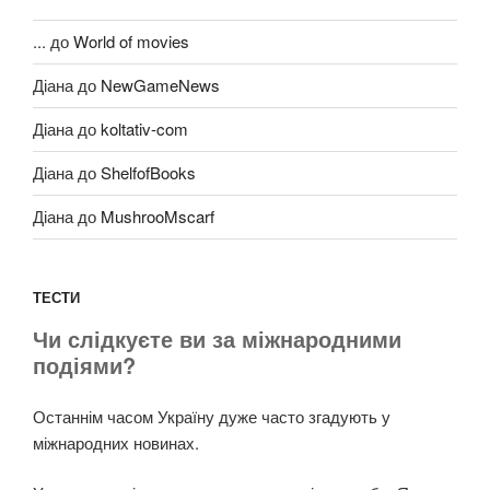
...
до
World of movies
Діана
до
NewGameNews
Діана
до
koltativ-com
Діана
до
ShelfofBooks
Діана
до
MushrooMscarf
ТЕСТИ
Чи слідкуєте ви за міжнародними
подіями?
Останнім часом Україну дуже часто згадують у
міжнародних новинах.