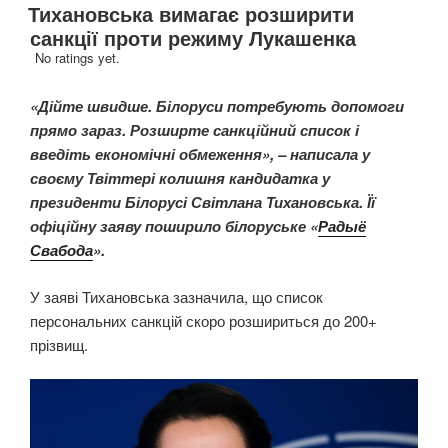
Тихановська вимагає розширити
санкції проти режиму Лукашенка
No ratings yet.
«Дійте швидше. Білоруси потребують допомоги
прямо зараз. Розширте санкційний список і
введіть економічні обмеження», – написала у
своєму Твіттері колишня кандидатка у
президенти Білорусі Світлана Тихановська. Її
офіційну заяву поширило білоруське «
Радыё
Свабода
».
У заяві Тихановська зазначила, що список
персональних санкцій скоро розшириться до 200+
прізвищ.