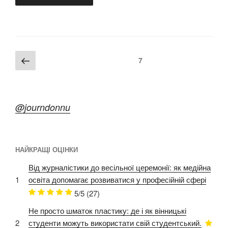
Пагінація
Попередня
Сторінка
7
записів
сторінка
@journdonnu
НАЙКРАЩІ ОЦІНКИ
Від журналістики до весільної церемонії: як медійна
1
освіта допомагає розвиватися у професійній сфері
5/5
(27)
Не просто шматок пластику: де і як вінницькі
2
студенти можуть використати свій студентський.