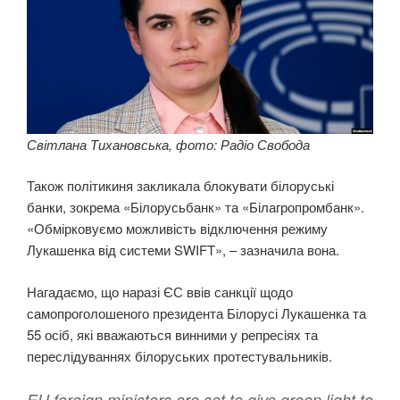
Світлана Тихановська, фото: Радіо Свобода
Також політикиня закликала блокувати білоруські
банки, зокрема «Білорусьбанк» та «Білагропромбанк».
«Обмірковуємо можливість відключення режиму
Лукашенка від системи SWIFT», – зазначила вона.
Нагадаємо, що наразі ЄС ввів санкції щодо
самопроголошеного президента Білорусі Лукашенка та
55 осіб, які вважаються винними у репресіях та
переслідуваннях білоруських протестувальників.
EU foreign ministers are set to give green light to