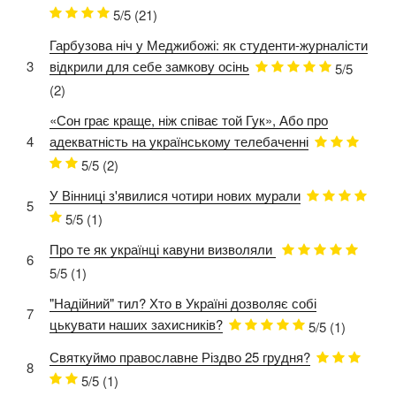
5/5
(21)
Гарбузова ніч у Меджибожі: як студенти-журналісти
3
відкрили для себе замкову осінь
5/5
(2)
«Сон грає краще, ніж співає той Гук», Або про
4
адекватність на українському телебаченні
5/5
(2)
У Вінниці з'явилися чотири нових мурали
5
5/5
(1)
Про те як українці кавуни визволяли
6
5/5
(1)
"Надійний" тил? Хто в Україні дозволяє собі
7
цькувати наших захисників?
5/5
(1)
Святкуймо православне Різдво 25 грудня?
8
5/5
(1)