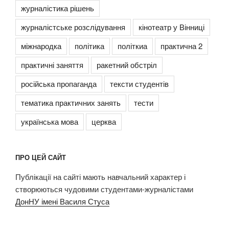
журналістика рішень
журналістське розслідування
кінотеатр у Вінниці
міжнародка
політика
політкиа
практична 2
практичні заняття
ракетний обстріл
російська пропаганда
тексти студентів
тематика практичних занять
тести
українська мова
церква
ПРО ЦЕЙ САЙТ
Публікації на сайті мають навчальний характер і
створюються чудовими студентами-журналістами
ДонНУ імені Василя Стуса