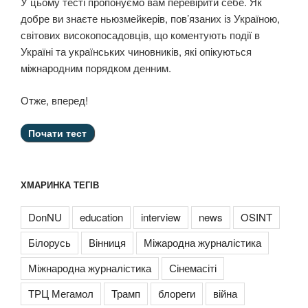
У цьому тесті пропонуємо вам перевірити себе. Як
добре ви знаєте ньюзмейкерів, пов’язаних із Україною,
світових високопосадовців, що коментують події в
Україні та українських чиновників, які опікуються
міжнародним порядком денним.
Отже, вперед!
ХМАРИНКА ТЕГІВ
DonNU
education
interview
news
OSINT
Білорусь
Вінниця
Міжародна журналістика
Міжнародна журналістика
Сінемасіті
ТРЦ Мегамол
Трамп
блореги
війна