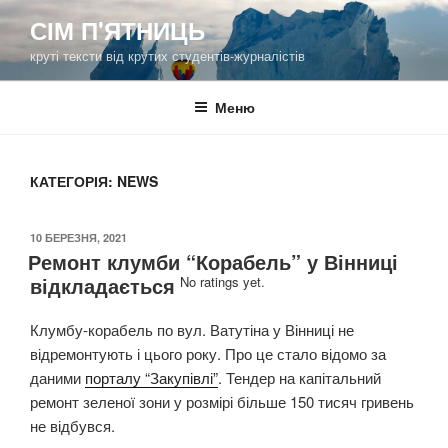
Перейти
СІМ П'ЯТНИЦЬ
до
круті тексти від крутих студентів-журналістів
вмісту
Меню
КАТЕГОРІЯ:
NEWS
ОПУБЛІКОВАНО
10 БЕРЕЗНЯ, 2021
Ремонт клумби “Корабель” у Вінниці
відкладається
No ratings yet.
Клумбу-корабель по вул. Ватутіна у Вінниці не
відремонтують і цього року. Про це стало відомо за
даними
порталу “Закупівлі”
. Тендер на капітальний
ремонт зеленої зони у розмірі більше 150 тисяч гривень
не відбувся.