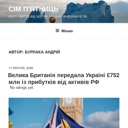
Перейти
СІМ П'ЯТНИЦЬ
до
круті тексти від крутих студентів-журналістів
вмісту
Меню
АВТОР:
БУРЛАКА АНДРІЙ
ОПУБЛІКОВАНО
17 КВІТНЯ, 2026
Велика Британія передала Україні £752
млн із прибутків від активів РФ
No ratings yet.