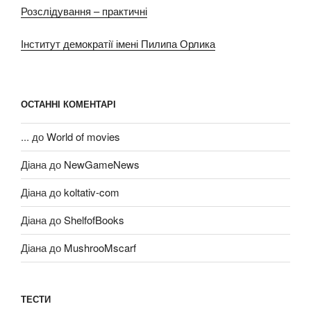
Розслідування – практичні
Інститут демократії імені Пилипа Орлика
ОСТАННІ КОМЕНТАРІ
...
до
World of movies
Діана
до
NewGameNews
Діана
до
koltativ-com
Діана
до
ShelfofBooks
Діана
до
MushrooMscarf
ТЕСТИ