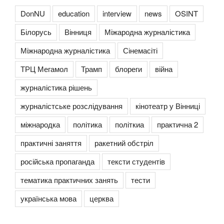
DonNU
education
interview
news
OSINT
Білорусь
Вінниця
Міжародна журналістика
Міжнародна журналістика
Сінемасіті
ТРЦ Мегамол
Трамп
блореги
війна
журналістика рішень
журналістське розслідування
кінотеатр у Вінниці
міжнародка
політика
політкиа
практична 2
практичні заняття
ракетний обстріл
російська пропаганда
тексти студентів
тематика практичних занять
тести
українська мова
церква