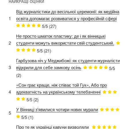
НАЙКРАЩІ ОЦІНКИ
Від журналістики до весільної церемонії: як медійна
1
освіта допомагає розвиватися у професійній сфері
5/5
(27)
Не просто шматок пластику: де і як вінницькі
2
студенти можуть використати свій студентський.
5/5
(21)
Гарбузова ніч у Меджибожі: як студенти-журналісти
3
відкрили для себе замкову осінь
5/5
(2)
«Сон грає краще, ніж співає той Гук», Або про
4
адекватність на українському телебаченні
5/5
(2)
У Вінниці з'явилися чотири нових мурали
5
5/5
(1)
Про те як українці кавуни визволяли