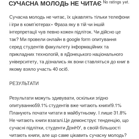
СУЧАСНА МОЛОДЬ НЕ ЧИТАЄ
No ratings yet.
Сучасна молодь не читає, їх цікавлять тільки телефони
і ігри в комп’ютерах» Фраза яку в тій чи іншій
інтерпретації чув певно кожен підліток. Чи дійсно це
так? Ми провели онлайн в google form опитування
серед студентів факультету інформаційних та
прикладних технологій, в яДонецького національного
університету, та дізнались як вони ставляться до книг в
якому взяло участь 40 осіб.
РЕЗУЛЬТАТИ
Результати можуть здивувати, оскільки згідно
опитуванню59.1% студентів вже читають книги!9.1%
Планують почати читати в майбутньому. І лише 31.8%
Не читають книги взагалі.Це демонструє тенденцію, що
сучасні підлітки, студенти ДонНУ, в своїй більшості
читають книги, але що саме цікавить сучасну молодь?