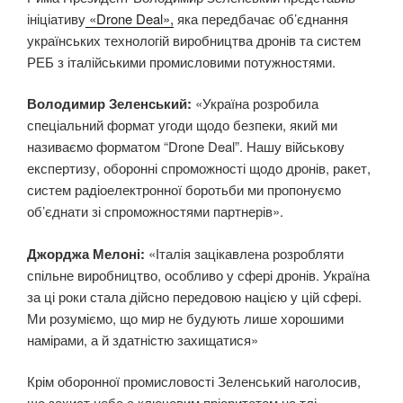
ініціативу
«Drone Deal»,
яка передбачає об’єднання
українських технологій виробництва дронів та систем
РЕБ з італійськими промисловими потужностями.
Володимир Зеленський:
«Україна розробила
спеціальний формат угоди щодо безпеки, який ми
називаємо форматом “Drone Deal”. Нашу військову
експертизу, оборонні спроможності щодо дронів, ракет,
систем радіоелектронної боротьби ми пропонуємо
об’єднати зі спроможностями партнерів».
Джорджа Мелоні:
«Італія зацікавлена розробляти
спільне виробництво, особливо у сфері дронів. Україна
за ці роки стала дійсно передовою нацією у цій сфері.
Ми розуміємо, що мир не будують лише хорошими
намірами, а й здатністю захищатися»
Крім оборонної промисловості Зеленський наголосив,
що захист неба є ключовим пріоритетом на тлі