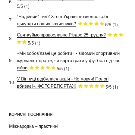
6
5/5
(1)
"Надійний" тил? Хто в Україні дозволяє собі
7
цькувати наших захисників?
5/5
(1)
Святкуймо православне Різдво 25 грудня?
8
5/5
(1)
«Ми зобов’язані це робити» - відомий спортивний
9
журналіст про те, чи варто грати у футбол під час
війни
5/5
(1)
У Вінниці відбулася акція «Не мовчи! Полон
10
вбиває!». ФОТОРЕПОРТАЖ
5/5
(1)
КОРИСНІ ПОСИЛАННЯ
Міжнародка – практичні