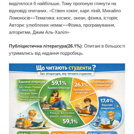
виділялося б найбільше. Тому пропоную глянути на
відповіді опитаних. «Стівен хокінг, карл ліній, Михайло
Ломоносів»«Тематика: космос, океан, фізика, історія;
Автори: улюблених немає»«Фізика, програмування,
алгоритми, Джим Аль-Халілі»
Публіцистична література(26.1%)
: Опитані в більшості
утримались від надання подробиць.