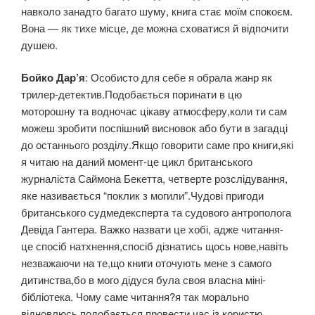
навколо занадто багато шуму, книга стає моїм спокоєм.
Вона — як тихе місце, де можна сховатися й відпочити
душею.
Бойко Дар’я
: Особисто для себе я обрала жанр як
трилер-детектив.Подобається поринати в цю
моторошну та водночас цікаву атмосферу,коли ти сам
можеш зробити поспішний висновок або бути в загадці
до останнього розділу.Якщо говорити саме про книги,які
я читаю на даний момент-це цикл британського
журналіста Саймона Бекетта, четверте розслідування,
яке називається “поклик з могили”.Чудові пригоди
британського судмедексперта та судового антрополога
Девіда Гантера. Важко назвати це хобі, адже читання-
це спосіб натхнення,спосіб дізнатись щось нове,навіть
незважаючи на те,що книги оточують мене з самого
дитинства,бо в мого дідуся була своя власна міні-
бібліотека. Чому саме читання?я так морально
відновлюсь,подобається провести час із користю,