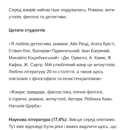
Серед жанрів найчастіше згадувались; Романи, анти-
утопія, фентезі та детективи.
Цитати студентів
«Я люблю детективи, романи. Айн Ренд, Агата Крісті,
Стівен Кінг, Валеріан Підмогильний, Іван Багряний,
Михайло Коцюбинський» «Дж. Орвелл, А. Камю, Ф.
Кафка, Ж. Сартр. Мій улюблений жанр це антиутопія.
Люблю літературу 20-го століття, а також щось
повʼязане з філософією та екзистенціалізмом»
«Жанри: гримдарк, фантастика, епічне фентезі,
історичні, романи, антиутопії; Автори: Ребекка Кван,
Наталія Щерба»
Наукова література (17,4%):
3місце серед опитаних.
Тут вже відповіді були різні і важко виділити щось, що