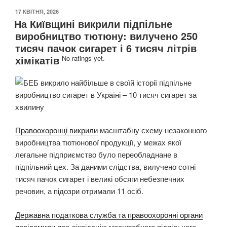
ОПУБЛІКОВАНО
17 КВІТНЯ, 2026
На Київщині викрили підпільне
виробництво тютюну: вилучено 250
тисяч пачок сигарет і 6 тисяч літрів
хімікатів
No ratings yet.
Правоохоронці викрили
масштабну схему незаконного
виробництва тютюнової продукції, у межах якої
легальне підприємство було переобладнане в
підпільний цех. За даними слідства, вилучено сотні
тисяч пачок сигарет і великі обсяги небезпечних
речовин, а підозри отримали 11 осіб.
Державна податкова служба та правоохоронні органи
повідомили
про ліквідацію масштабного підпільного