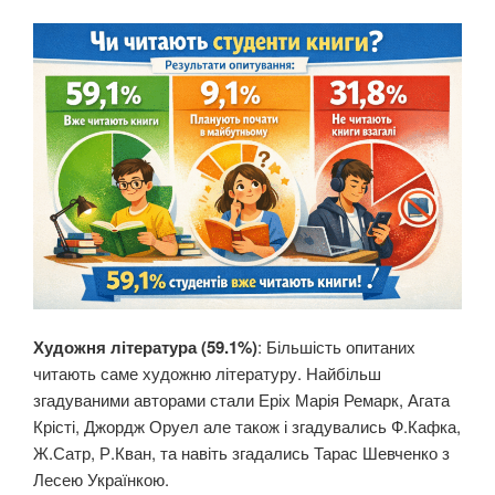
Художня література (59.1%)
: Більшість опитаних
читають саме художню літературу. Найбільш
згадуваними авторами стали Еріх Марія Ремарк, Агата
Крісті, Джордж Оруел але також і згадувались Ф.Кафка,
Ж.Сатр, Р.Кван, та навіть згадались Тарас Шевченко з
Лесею Українкою.