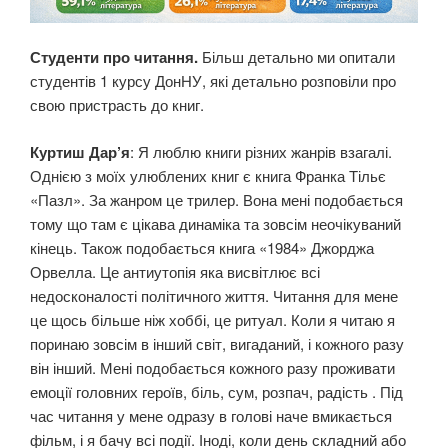
Студенти про читання.
Більш детально ми опитали
студентів 1 курсу ДонНУ, які детально розповіли про
свою пристрасть до книг.
Куртиш Дар’я
: Я люблю книги різних жанрів взагалі.
Однією з моїх улюблених книг є книга Франка Тільє
«Пазл». За жанром це трилер. Вона мені подобається
тому що там є цікава динаміка та зовсім неочікуваний
кінець. Також подобається книга «1984» Джорджа
Орвелла. Це антиутопія яка висвітлює всі
недосконалості політичного життя. Читання для мене
це щось більше ніж хоббі, це ритуал. Коли я читаю я
поринаю зовсім в інший світ, вигаданий, і кожного разу
він інший. Мені подобається кожного разу проживати
емоції головних героїв, біль, сум, розпач, радість . Під
час читання у мене одразу в голові наче вмикається
фільм, і я бачу всі події. Іноді, коли день складний або