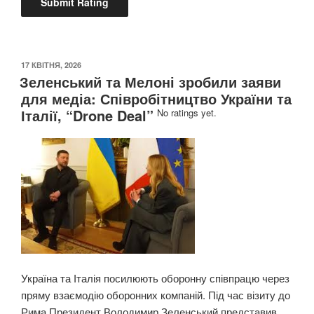
ОПУБЛІКОВАНО
17 КВІТНЯ, 2026
Зеленський та Мелоні зробили заяви
для медіа: Співробітництво України та
Італії, “Drone Deal”
No ratings yet.
Україна та Італія посилюють оборонну співпрацю через
пряму взаємодію оборонних компаній. Під час візиту до
Рима Президент Володимир Зеленський представив