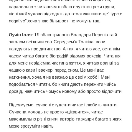
паралельно з читанням люблю слухати треки групи,
пісні якої чудово підходять до тематики книги-це” type o
negative”,хоча знаю більшості не можуть так.
Лучін Ілля
: 1Люблю трилогію Володаря Перснів та й
загалом всі книги світ Середземʼя Толкіна, вони
нагадують про дитинство. А так, я читаю усе, останнім
часом читав багато біографій відомих рокерів. Читання
для мене невідʼємна частина життя, я читаю вранці за
чашкою кави і ввечері перед сном. Це мені дає
натхнення, хоча я не вважаю це своїм хоббі. Мені
подобається читати, бо книги дають пережити чийсь
досвід, навчитись чомусь новому або просто відпочити.
Підсумуємо, сучасні студенти читає і любить читати.
Сучасна молодь не просто «цікавится», читає
максимально різні книги, авторів та жанри багато з яких
може зрозуміти навіть