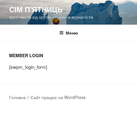
Перейти
СІМ П'ЯТНИЦЬ
до
круті тексти від крутих студентів-журналістів
вмісту
Меню
MEMBER LOGIN
[swpm_login_form]
Головна
Сайт працює на WordPress